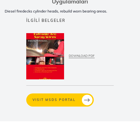
Uygulamaları
Diesel firedecks cylinder heads, rebuild worn bearing areas.
İLGILI BELGELER
DOWNLOAD PDF
VISIT MSDS PORTAL