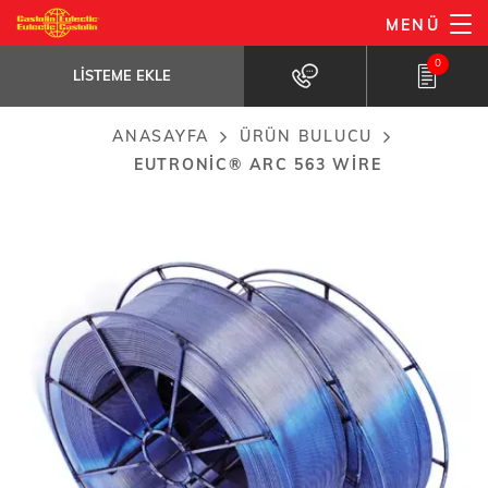
Ana
MENÜ
EuTronic® Arc 563 wire
içeriğe
LISTEME EKLE
Alloy Fe-Ni-AI-Mo
0
atla
LISTEME EKLE
ANASAYFA
ÜRÜN BULUCU
Breadcrumb
EUTRONIC® ARC 563 WIRE