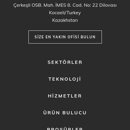
Çerkeşli OSB. Mah. İMES 8. Cad. No: 22 Dilovası
Kocaeli/Turkey
Kazakhstan
SIZE EN YAKIN OFISI BULUN
FOOTER
SEKTÖRLER
MENU
1
TEKNOLOJI
HIZMETLER
ÜRÜN BULUCU
BROŞÜRLER