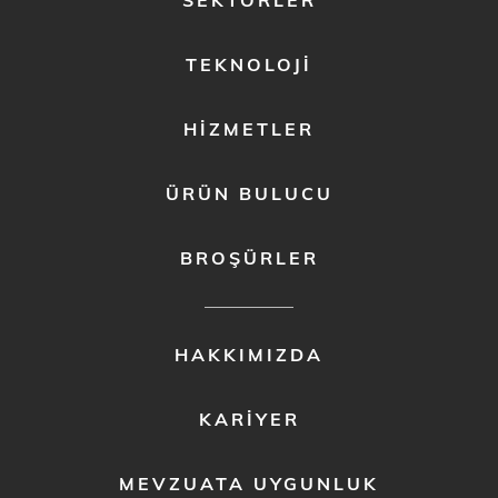
SEKTÖRLER
MENU
1
TEKNOLOJI
HIZMETLER
ÜRÜN BULUCU
BROŞÜRLER
FOOTER
HAKKIMIZDA
MENU
2
KARIYER
MEVZUATA UYGUNLUK