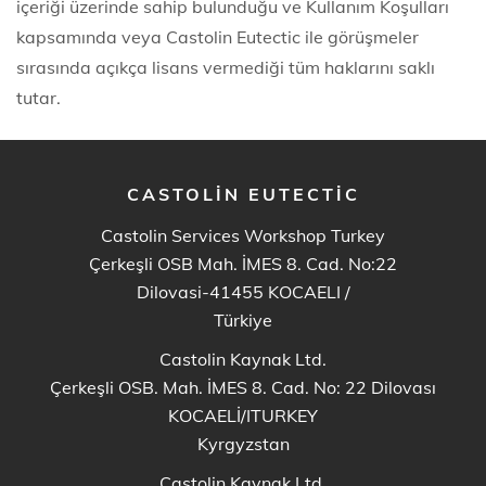
içeriği üzerinde sahip bulunduğu ve Kullanım Koşulları
kapsamında veya Castolin Eutectic ile görüşmeler
sırasında açıkça lisans vermediği tüm haklarını saklı
tutar.
CASTOLIN EUTECTIC
Castolin Services Workshop Turkey
Çerkeşli OSB Mah. İMES 8. Cad. No:22
Dilovasi-41455 KOCAELI
/
Türkiye
Castolin Kaynak Ltd.
Çerkeşli OSB. Mah. İMES 8. Cad. No: 22 Dilovası
KOCAELİ/ITURKEY
Kyrgyzstan
Castolin Kaynak Ltd.