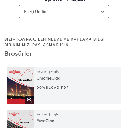
Diğer endüstrileri keşfedin
BIZIM KAYNAK, LEHIMLEME VE KAPLAMA BILGI
BIRIKIMIMIZI PAYLAŞMAK IÇIN
Broşürler
Services
English
ChromeClad
DOWNLOAD PDF
Services
English
FuseClad