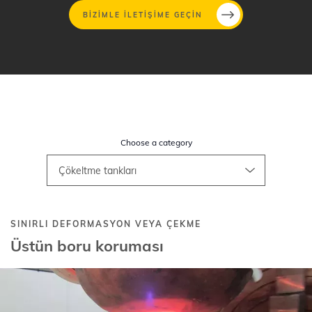
BIZIMLE ILETIŞIME GEÇIN
Ana
içeriğe
atla
Choose a category
SINIRLI DEFORMASYON VEYA ÇEKME
Üstün boru koruması