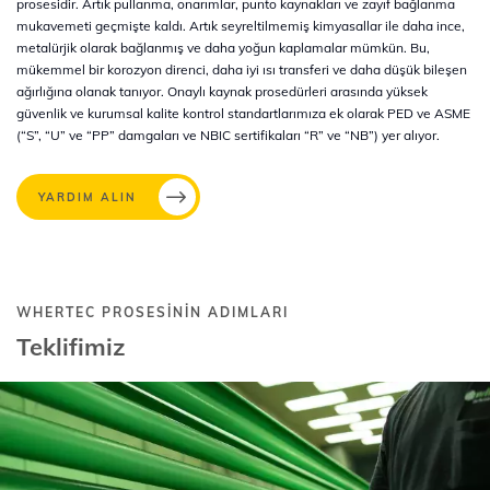
prosesidir. Artık pullanma, onarımlar, punto kaynakları ve zayıf bağlanma
mukavemeti geçmişte kaldı. Artık seyreltilmemiş kimyasallar ile daha ince,
metalürjik olarak bağlanmış ve daha yoğun kaplamalar mümkün. Bu,
mükemmel bir korozyon direnci, daha iyi ısı transferi ve daha düşük bileşen
ağırlığına olanak tanıyor. Onaylı kaynak prosedürleri arasında yüksek
güvenlik ve kurumsal kalite kontrol standartlarımıza ek olarak PED ve ASME
(“S”, “U” ve “PP” damgaları ve NBIC sertifikaları “R” ve “NB”) yer alıyor.
YARDIM ALIN
WHERTEC PROSESININ ADIMLARI
Teklifimiz