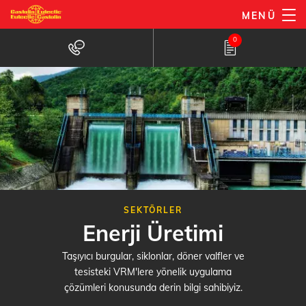
Ana
MENÜ
içeriğe
0
atla
SEKTÖRLER
Enerji Üretimi
Taşıyıcı burgular, siklonlar, döner valfler ve
tesisteki VRM'lere yönelik uygulama
çözümleri konusunda derin bilgi sahibiyiz.