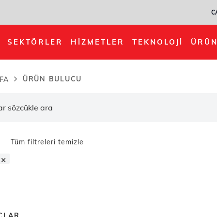
C
SEKTÖRLER
HIZMETLER
TEKNOLOJI
ÜRÜN
ÜRÜN BULUCU
FA
dcrumb
Tüm filtreleri temizle
×
ÇLAR