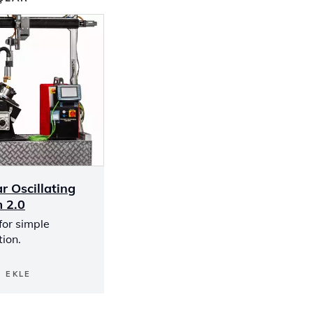
r Oscillating
 2.0
for simple
ion.
E EKLE