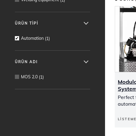
ÜRÜN TIPI
Automation
(
1
)
ÜRÜN ADI
MOS 2.0
(
1
)
Modula
System
Perfect 
automat
LISTEM