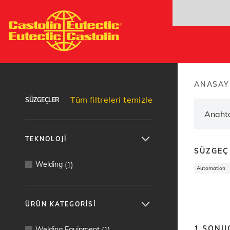
Ana
içeriğe
atla
Ürün bulucu
ANASAY
Brea
Tüm filtreleri temizle
SÜZGEÇLER
TEKNOLOJI
SÜZGEÇ
Welding
(
1
)
Automation
ÜRÜN KATEGORISI
1
SONU
Welding Equipment
(
1
)