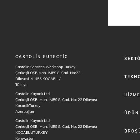
CASTOLIN EUTECTIC
FOOTER
SEKT
MENU
Castolin Services Workshop Turkey
1
Çerkeşli OSB Mah. İMES 8. Cad. No:22
TEKNO
Dilovasi-41455 KOCAELI
/
Türkiye
Castolin Kaynak Ltd.
HIZM
Çerkeşli OSB. Mah. İMES 8. Cad. No: 22 Dilovası
Kocaeli/Turkey
Azerbaijan
ÜRÜN
Castolin Kaynak Ltd.
Çerkeşli OSB. Mah. İMES 8. Cad. No: 22 Dilovası
BROŞ
KOCAELİ/ITURKEY
Kyrgyzstan