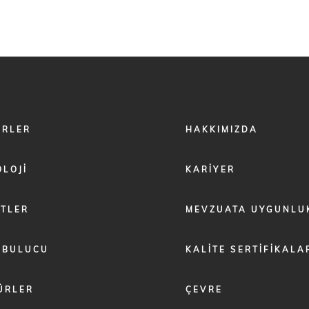
FOOTER
ÖRLER
HAKKIMIZDA
MENU
2
LOJI
KARIYER
ETLER
MEVZUATA UYGUNLU
 BULUCU
KALITE SERTIFIKALA
ÜRLER
ÇEVRE