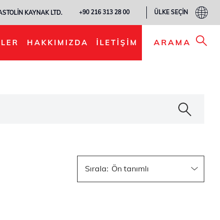
ÜLKE SEÇIN
+90 216 313 28 00
ASTOLIN KAYNAK LTD.
ARAMA
LER
HAKKIMIZDA
İLETIŞIM
Sırala
: