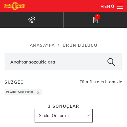
Ana
MENÜ
içeriğe
Ürün bulucu
0
atla
ÜRÜN BULUCU
ANASAYFA
Breadcrumb
Tüm filtreleri temizle
SÜZGEÇ
×
Powder Wear Plates
3
SONUÇLAR
Sırala
: