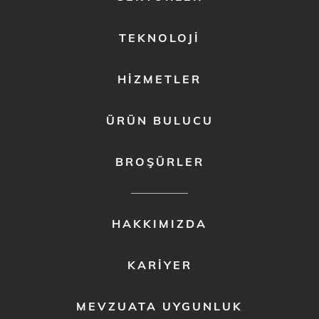
MENU
1
TEKNOLOJI
HIZMETLER
ÜRÜN BULUCU
BROŞÜRLER
FOOTER
HAKKIMIZDA
MENU
2
KARIYER
MEVZUATA UYGUNLUK