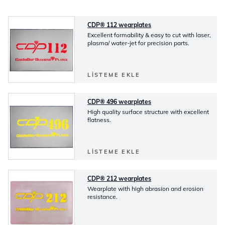
CDP® 112 wearplates
Excellent formability & easy to cut with laser,
plasma/ water-jet for precision parts.
LISTEME EKLE
CDP® 496 wearplates
High quality surface structure with excellent
flatness.
LISTEME EKLE
CDP® 212 wearplates
Wearplate with high abrasion and erosion
resistance.