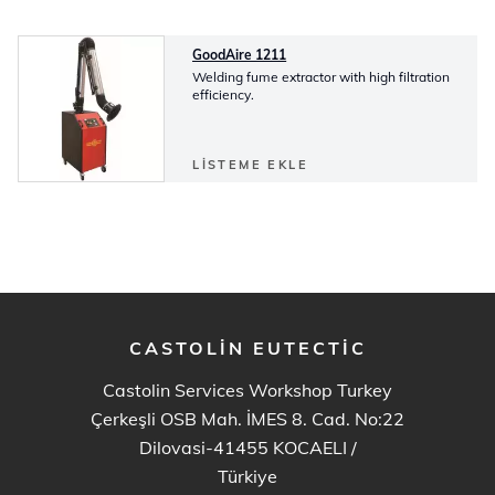
GoodAire 1211
Welding fume extractor with high filtration
efficiency.
LISTEME EKLE
CASTOLIN EUTECTIC
Castolin Services Workshop Turkey
Çerkeşli OSB Mah. İMES 8. Cad. No:22
Dilovasi-41455 KOCAELI
/
Türkiye