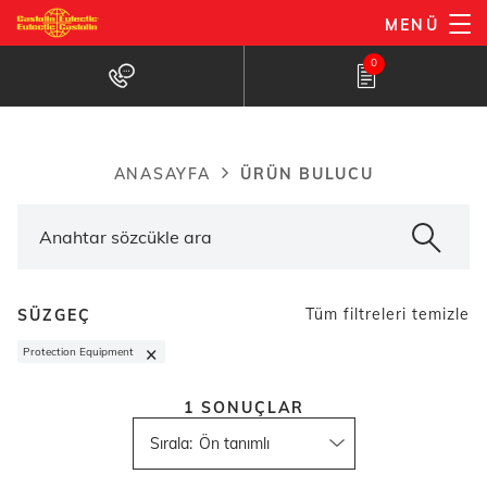
Ana
MENÜ
içeriğe
Ürün bulucu
0
atla
ÜRÜN BULUCU
ANASAYFA
Breadcrumb
Tüm filtreleri temizle
SÜZGEÇ
×
Protection Equipment
1
SONUÇLAR
Sırala
: