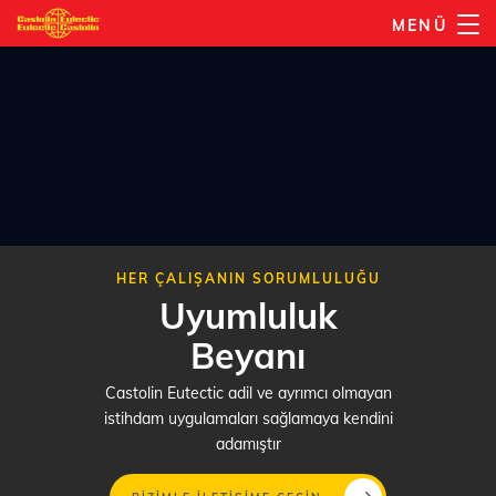
Ana
MENÜ
içeriğe
atla
HER ÇALIŞANIN SORUMLULUĞU
Uyumluluk
Beyanı
Castolin Eutectic adil ve ayrımcı olmayan
istihdam uygulamaları sağlamaya kendini
adamıştır