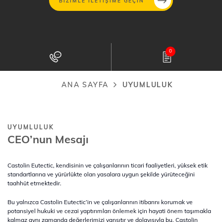
BIZIMLE ILETIŞIME GEÇIN
Ana
içeriğe
0
atla
ANA SAYFA
UYUMLULUK
Sayfa
yolu
UYUMLULUK
CEO’nun Mesajı
Castolin Eutectic, kendisinin ve çalışanlarının ticari faaliyetleri, yüksek etik
standartlarına ve yürürlükte olan yasalara uygun şekilde yürüteceğini
taahhüt etmektedir.
Bu yalnızca Castolin Eutectic’in ve çalışanlarının itibarını korumak ve
potansiyel hukuki ve cezai yaptırımları önlemek için hayati önem taşımakla
kalmaz aynı zamanda değerlerimizi yansıtır ve dolayısıyla bu, Castolin