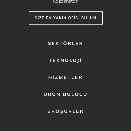
Kazakhstan
SIZE EN YAKIN OFISI BULUN
FOOTER
SEKTÖRLER
MENU
1
TEKNOLOJI
HIZMETLER
ÜRÜN BULUCU
BROŞÜRLER