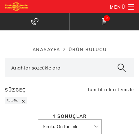
Ana
MENÜ
içeriğe
Ürün bulucu
0
atla
ÜRÜN BULUCU
ANASAYFA
Breadcrumb
Tüm filtreleri temizle
SÜZGEÇ
×
RotoTec
4
SONUÇLAR
Sırala
: