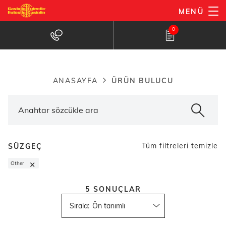
Ana
MENÜ
içeriğe
Ürün bulucu
0
atla
ÜRÜN BULUCU
ANASAYFA
Breadcrumb
Tüm filtreleri temizle
SÜZGEÇ
×
Other
5
SONUÇLAR
Sırala
: