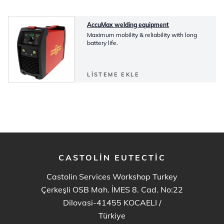
AccuMax welding equipment
Maximum mobility & reliability with long
battery life.
LISTEME EKLE
CASTOLIN EUTECTIC
Castolin Services Workshop Turkey
Çerkeşli OSB Mah. İMES 8. Cad. No:22
Dilovasi-41455 KOCAELI
/
Türkiye