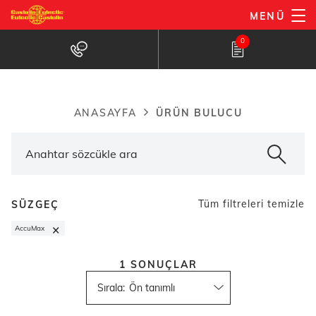
Ana
MENÜ
içeriğe
Ürün bulucu
0
atla
ÜRÜN BULUCU
ANASAYFA
Breadcrumb
Tüm filtreleri temizle
SÜZGEÇ
×
AccuMax
1
SONUÇLAR
Sırala
: