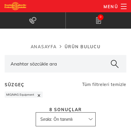
Ana
MENÜ
içeriğe
Ürün bulucu
0
atla
ÜRÜN BULUCU
ANASAYFA
Breadcrumb
Tüm filtreleri temizle
SÜZGEÇ
×
MIG/MAG Equipment
8
SONUÇLAR
Sırala
: