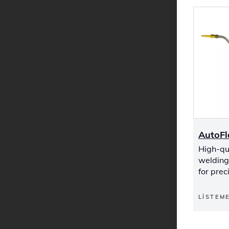
AutoFl
High-qu
welding
for prec
LISTEM