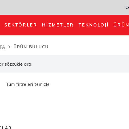
C
SEKTÖRLER
HIZMETLER
TEKNOLOJI
ÜRÜN
ÜRÜN BULUCU
FA
dcrumb
Tüm filtreleri temizle
ÇLAR