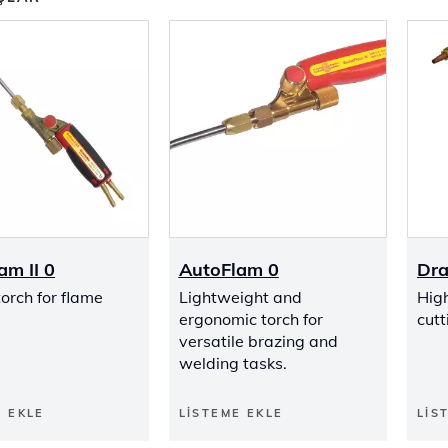
am II 0
AutoFlam 0
Dra
orch for flame
Lightweight and
Hig
ergonomic torch for
cutt
versatile brazing and
welding tasks.
E EKLE
LISTEME EKLE
LIS