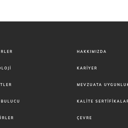
FOOTER
ÖRLER
HAKKIMIZDA
MENU
2
LOJI
KARIYER
ETLER
MEVZUATA UYGUNLU
 BULUCU
KALITE SERTIFIKALA
ÜRLER
ÇEVRE