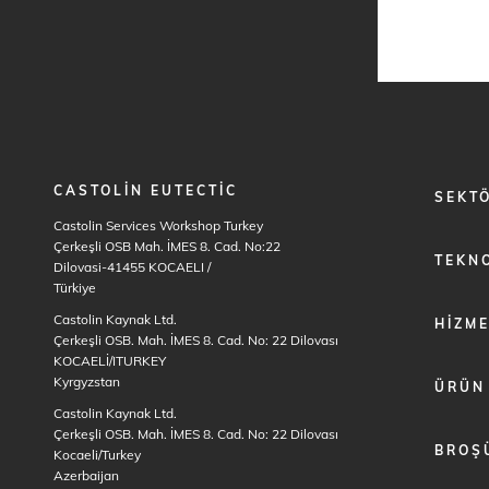
CASTOLIN EUTECTIC
FOOTER
SEKT
MENU
Castolin Services Workshop Turkey
1
Çerkeşli OSB Mah. İMES 8. Cad. No:22
TEKNO
Dilovasi-41455 KOCAELI
/
Türkiye
Castolin Kaynak Ltd.
HIZM
Çerkeşli OSB. Mah. İMES 8. Cad. No: 22 Dilovası
KOCAELİ/ITURKEY
Kyrgyzstan
ÜRÜN
Castolin Kaynak Ltd.
Çerkeşli OSB. Mah. İMES 8. Cad. No: 22 Dilovası
BROŞ
Kocaeli/Turkey
Azerbaijan