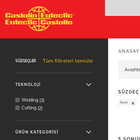
Ana
içeriğe
atla
Ürün bulucu
ANASAY
Brea
Tüm filtreleri temizle
SÜZGEÇLER
TEKNOLOJI
SÜZGEÇ
Welding
(
3
)
×
Torch
Cutting
(
2
)
ÜRÜN KATEGORISI
5
SONU