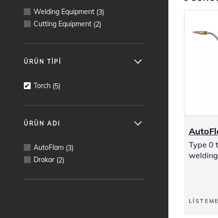
Welding Equipment
(
3
)
Cutting Equipment
(
2
)
ÜRÜN TIPI
Torch
(
5
)
ÜRÜN ADI
AutoFl
Type 0 t
AutoFlam
(
3
)
welding
Drakar
(
2
)
LISTEM