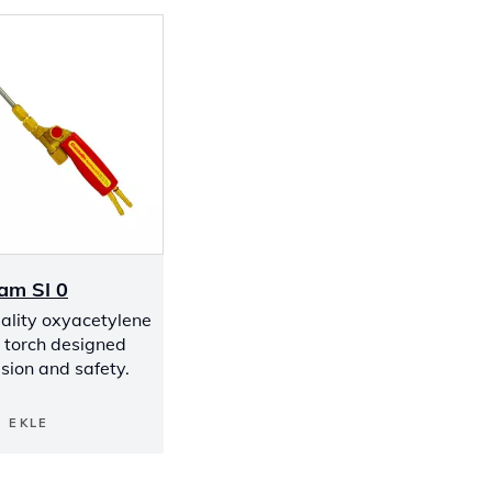
am SI 0
ality oxyacetylene
 torch designed
ision and safety.
E EKLE