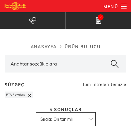
Ana
MENÜ
içeriğe
Ürün bulucu
0
atla
ÜRÜN BULUCU
ANASAYFA
Breadcrumb
Tüm filtreleri temizle
SÜZGEÇ
×
PTA Powders
5
SONUÇLAR
Sırala
: