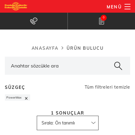
Ana
MENÜ
içeriğe
Ürün bulucu
0
atla
ÜRÜN BULUCU
ANASAYFA
Breadcrumb
Tüm filtreleri temizle
SÜZGEÇ
×
PowerMax
1
SONUÇLAR
Sırala
: