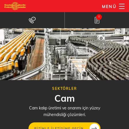
Ana
MENÜ
içeriğe
0
atla
SEKTÖRLER
Cam
Cam kalıp üretimi ve onarımı için yüzey
mühendisliği çözümleri.
BIZIMLE ILETIŞIME GEÇIN