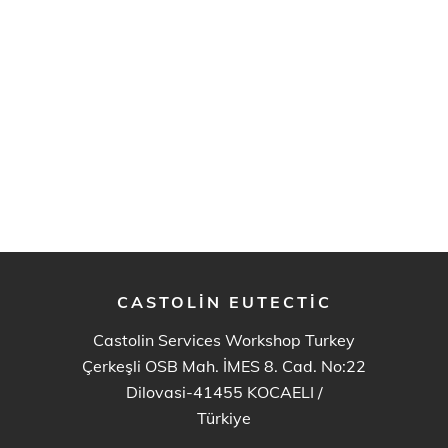
CASTOLIN EUTECTIC
Castolin Services Workshop Turkey
Çerkeşli OSB Mah. İMES 8. Cad. No:22
Dilovasi-41455 KOCAELI
/
Türkiye