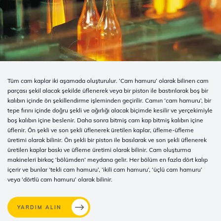
Tüm cam kaplar iki aşamada oluşturulur. ‘Cam hamuru’ olarak bilinen cam
parçası şekil alacak şekilde üflenerek veya bir piston ile bastırılarak boş bir
kalıbın içinde ön şekillendirme işleminden geçirilir. Camın ‘cam hamuru’, bir
tepe fırını içinde doğru şekli ve ağırlığı alacak biçimde kesilir ve yerçekimiyle
boş kalıbın içine beslenir. Daha sonra bitmiş cam kap bitmiş kalıbın içine
üflenir. Ön şekli ve son şekli üflenerek üretilen kaplar, üfleme-üfleme
üretimi olarak bilinir. Ön şekli bir piston ile basılarak ve son şekli üflenerek
üretilen kaplar baskı ve üfleme üretimi olarak bilinir. Cam oluşturma
makineleri birkaç ‘bölümden’ meydana gelir. Her bölüm en fazla dört kalıp
içerir ve bunlar ‘tekli cam hamuru’, ‘ikili cam hamuru’, ‘üçlü cam hamuru’
veya ‘dörtlü cam hamuru’ olarak bilinir.
YARDIM ALIN