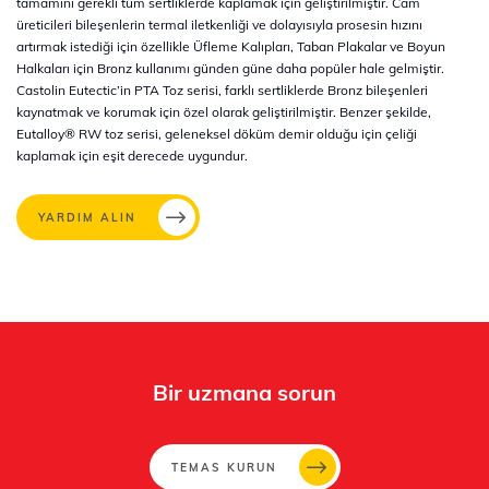
tamamını gerekli tüm sertliklerde kaplamak için geliştirilmiştir. Cam
üreticileri bileşenlerin termal iletkenliği ve dolayısıyla prosesin hızını
artırmak istediği için özellikle Üfleme Kalıpları, Taban Plakalar ve Boyun
Halkaları için Bronz kullanımı günden güne daha popüler hale gelmiştir.
Castolin Eutectic’in PTA Toz serisi, farklı sertliklerde Bronz bileşenleri
kaynatmak ve korumak için özel olarak geliştirilmiştir. Benzer şekilde,
Eutalloy® RW toz serisi, geleneksel döküm demir olduğu için çeliği
kaplamak için eşit derecede uygundur.
YARDIM ALIN
Bir uzmana sorun
TEMAS KURUN