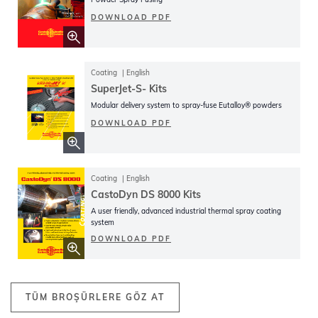
DOWNLOAD PDF
Coating
English
SuperJet-S- Kits
Modular delivery system to spray-fuse Eutalloy® powders
DOWNLOAD PDF
Coating
English
CastoDyn DS 8000 Kits
A user friendly, advanced industrial thermal spray coating
system
DOWNLOAD PDF
TÜM BROŞÜRLERE GÖZ AT