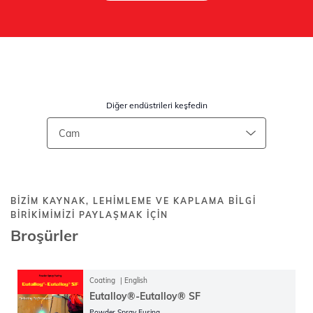
Diğer endüstrileri keşfedin
BIZIM KAYNAK, LEHIMLEME VE KAPLAMA BILGI
BIRIKIMIMIZI PAYLAŞMAK IÇIN
Broşürler
Coating
English
Eutalloy®-Eutalloy® SF
Powder Spray Fusing