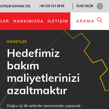
ÜLKE SEÇIN
+90 216 313 28 00
ASTOLIN KAYNAK LTD.
ARAMA
LER
HAKKIMIZDA
İLETIŞIM
HIZMETLER
Hedefimiz
bakım
maliyetlerinizi
azaltmaktır
Doğru işi ilk seferde zamanında yapacak