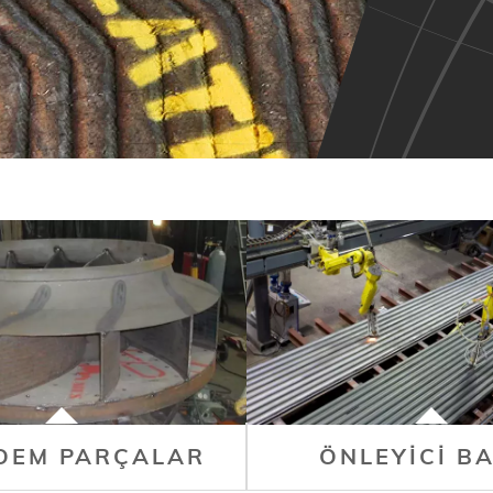
 OEM PARÇALAR
ÖNLEYICI B