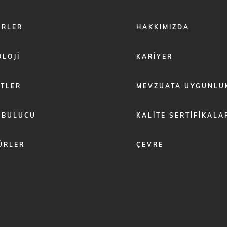
FOOTER
ÖRLER
HAKKIMIZDA
MENU
2
LOJI
KARIYER
ETLER
MEVZUATA UYGUNLU
 BULUCU
KALITE SERTIFIKALA
ÜRLER
ÇEVRE