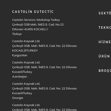
CASTOLIN EUTECTIC
FOOTER
SEKT
MENU
Castolin Services Workshop Turkey
1
Çerkeşli OSB Mah. İMES 8. Cad. No:22
TEKNO
Dilovasi-41455 KOCAELI
/
Türkiye
Castolin Kaynak Ltd.
HIZM
Çerkeşli OSB. Mah. İMES 8. Cad. No: 22 Dilovası
KOCAELİ/ITURKEY
Kyrgyzstan
ÜRÜN
Castolin Kaynak Ltd.
Çerkeşli OSB. Mah. İMES 8. Cad. No: 22 Dilovası
BROŞ
Kocaeli/Turkey
Azerbaijan
Castolin Kaynak Ltd.
Çerkeşli OSB. Mah. İMES 8. Cad. No: 22 Dilovası
Kocaeli/Turkey
Georgia
Castolin Kaynak Ltd.
Çerkeşli OSB. Mah. İMES 8. Cad. No: 22 Dilovası