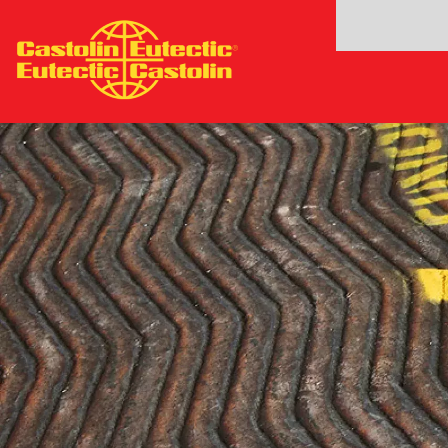
Ana
içeriğe
atla