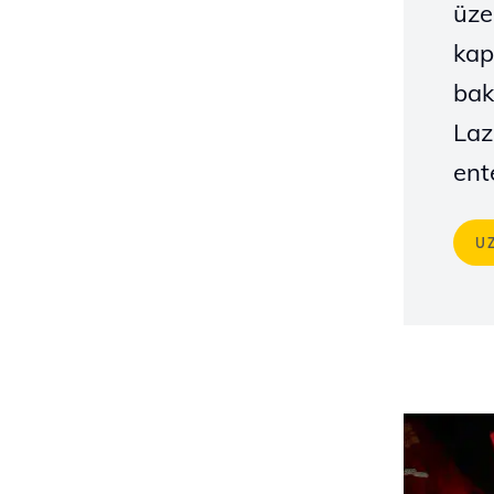
üze
kap
bak
Laz
ent
U