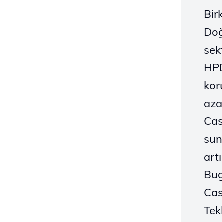
Bir
Doğ
sek
HPD
kor
azal
Cas
sun
art
Bug
Cas
Tek