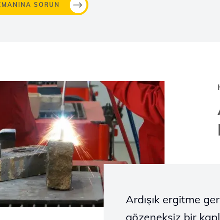
ZMANINA SORUN
Ardışık ergitme ger
gözeneksiz bir kap