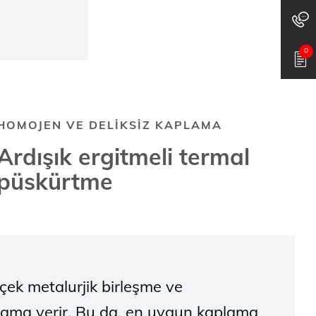
0
HOMOJEN VE DELİKSİZ KAPLAMA
Ardışık ergitmeli termal
püskürtme
çek metalurjik birleşme ve
lama verir. Bu da, en uygun kaplama