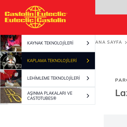
Ana
içeriğe
atla
ANA SAYFA
KAYNAK TEKNOLOJILERI
Sayfa
yolu
KAPLAMA TEKNOLOJILERI
LEHIMLEME TEKNOLOJILERI
PAR
La
AŞINMA PLAKALARI VE
CASTOTUBES®