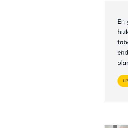
En 
hız
tab
end
ola
U