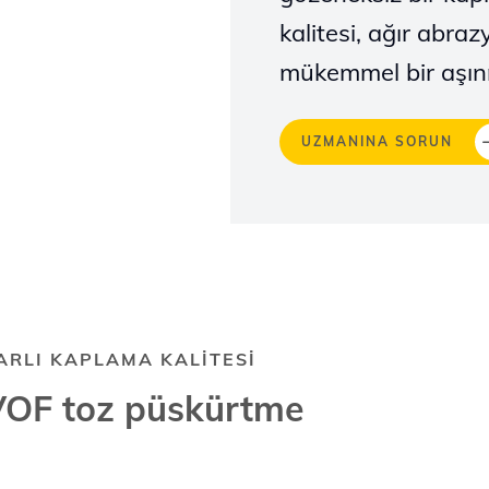
kalitesi, ağır abra
mükemmel bir aşın
UZMANINA SORUN
ARLI KAPLAMA KALİTESİ
OF toz püskürtme