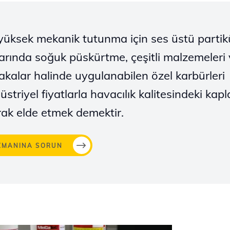
yüksek mekanik tutunma için ses üstü partik
larında soğuk püskürtme, çeşitli malzemeleri 
akalar halinde uygulanabilen özel karbürleri
üstriyel fiyatlarla havacılık kalitesindeki kap
rak elde etmek demektir.
ZMANINA SORUN