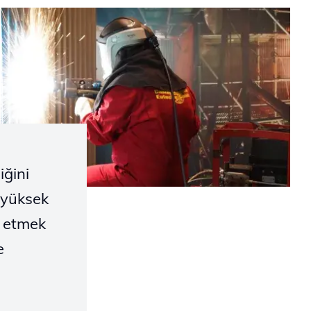
iğini
 yüksek
e etmek
e