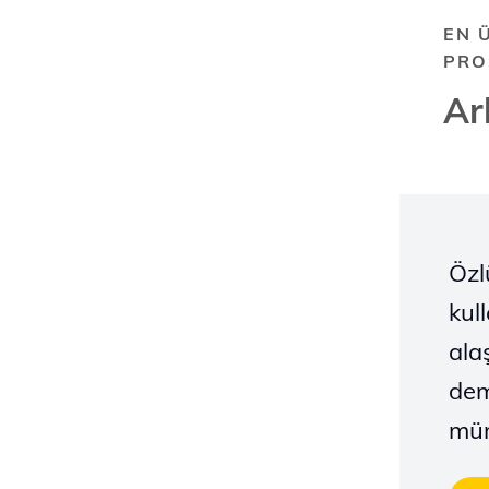
EN 
PRO
Ar
Özl
kul
ala
dem
mü