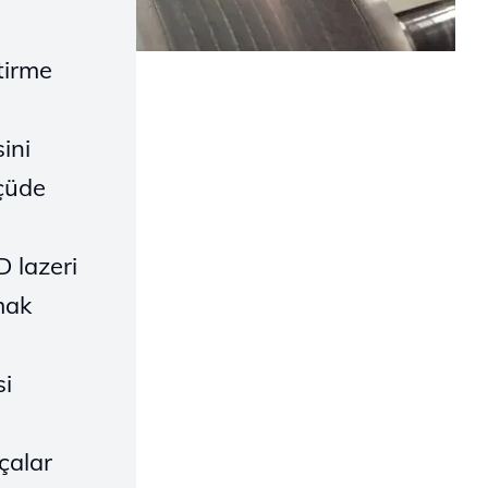
tirme
ini
lçüde
 lazeri
mak
si
çalar