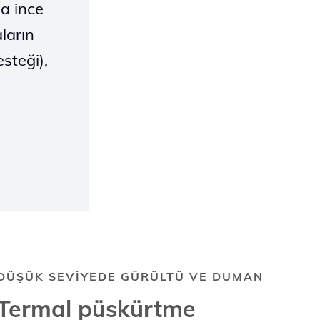
a ince
ların
steği),
DÜŞÜK SEVİYEDE GÜRÜLTÜ VE DUMAN
Termal püskürtme