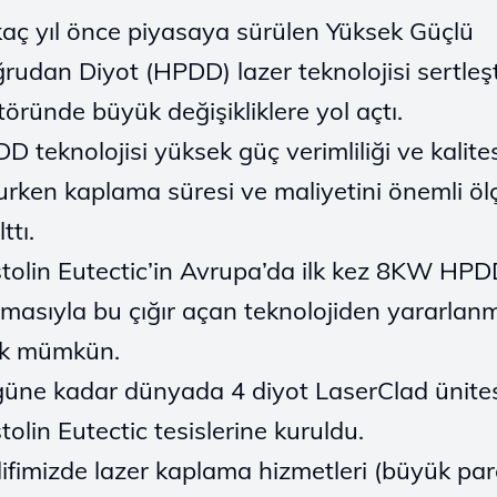
kaç yıl önce piyasaya sürülen Yüksek Güçlü
rudan Diyot (HPDD) lazer teknolojisi sertleş
töründe büyük değişikliklere yol açtı.
D teknolojisi yüksek güç verimliliği ve kalites
urken kaplama süresi ve maliyetini önemli ö
ttı.
tolin Eutectic’in Avrupa’da ilk kez 8KW HPDD
masıyla bu çığır açan teknolojiden yararlan
ık mümkün.
üne kadar dünyada 4 diyot LaserClad ünite
tolin Eutectic tesislerine kuruldu.
lifimizde lazer kaplama hizmetleri (büyük par