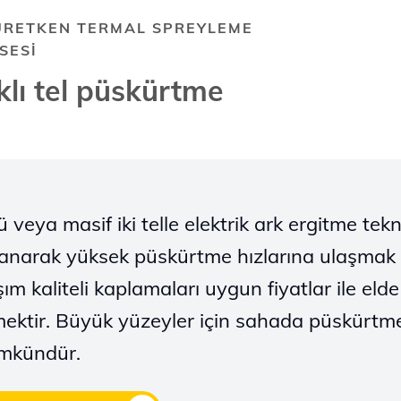
ÜRETKEN TERMAL SPREYLEME
SESİ
klı tel püskürtme
ü veya masif iki telle elektrik ark ergitme tekn
lanarak yüksek püskürtme hızlarına ulaşmak
şım kaliteli kaplamaları uygun fiyatlar ile eld
ektir. Büyük yüzeyler için sahada püskürtm
mkündür.