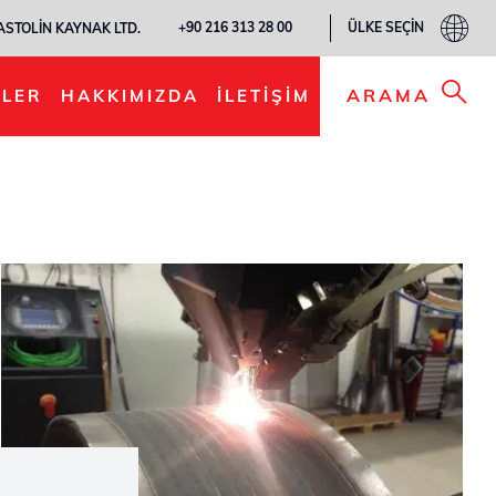
ÜLKE SEÇIN
+90 216 313 28 00
ASTOLIN KAYNAK LTD.
ARAMA
LER
HAKKIMIZDA
İLETIŞIM