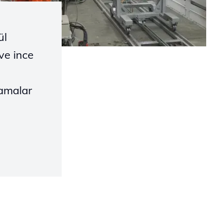
ül
ve ince
lamalar