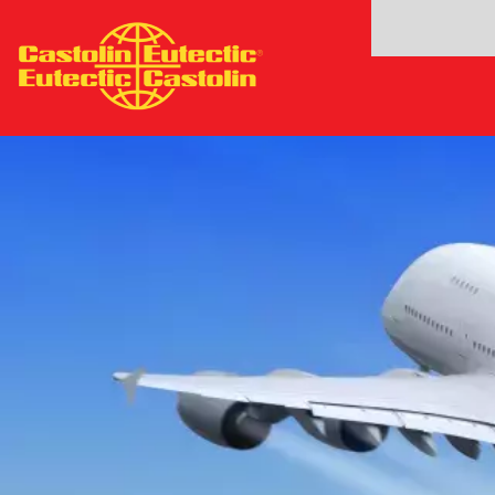
Ana
içeriğe
atla