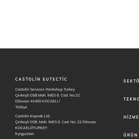
CASTOLIN EUTECTIC
FOOTER
SEKT
MENU
Castolin Services Workshop Turkey
1
Çerkeşli OSB Mah. İMES 8. Cad. No:22
TEKNO
Dilovasi-41455 KOCAELI
/
Türkiye
Castolin Kaynak Ltd.
HIZM
Çerkeşli OSB. Mah. İMES 8. Cad. No: 22 Dilovası
KOCAELİ/ITURKEY
Kyrgyzstan
ÜRÜN