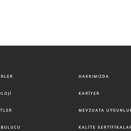
FOOTER
ÖRLER
HAKKIMIZDA
MENU
2
LOJI
KARIYER
ETLER
MEVZUATA UYGUNLU
 BULUCU
KALITE SERTIFIKALA