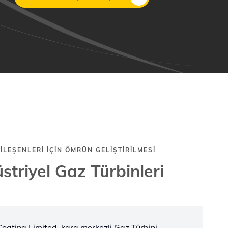
ILEŞENLERI IÇIN ÖMRÜN GELIŞTIRILMESI
striyel Gaz Türbinleri
 Coating Limited, kara merkezli Gaz Türbini