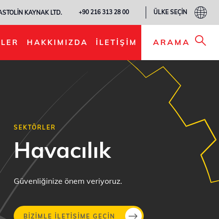
ÜLKE SEÇIN
+90 216 313 28 00
ASTOLIN KAYNAK LTD.
ARAMA
LER
HAKKIMIZDA
İLETIŞIM
SEKTÖRLER
Havacılık
Güvenliğinize önem veriyoruz.
BIZIMLE ILETIŞIME GEÇIN