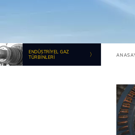
Resim
ENDÜSTRIYEL GAZ
ANASA
TÜRBINLERI
Bre