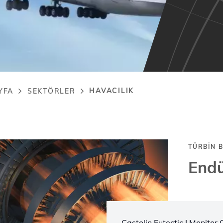
HAVACILIK
YFA
SEKTÖRLER
adcrumb
TÜRBIN B
Endü
Castolin Eutectic I Monitor