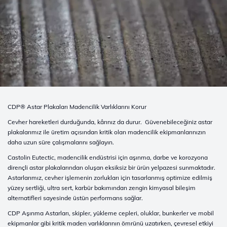
CDP® Astar Plakaları Madencilik Varlıklarını Korur
Cevher hareketleri durduğunda, kârınız da durur. Güvenebileceğiniz astar
plakalarımız ile üretim açısından kritik olan madencilik ekipmanlarınızın
daha uzun süre çalışmalarını sağlayın.
Castolin Eutectic, madencilik endüstrisi için aşınma, darbe ve korozyona
dirençli astar plakalarından oluşan eksiksiz bir ürün yelpazesi sunmaktadır.
Astarlarımız, cevher işlemenin zorlukları için tasarlanmış optimize edilmiş
yüzey sertliği, ultra sert, karbür bakımından zengin kimyasal bileşim
alternatifleri sayesinde üstün performans sağlar.
CDP Aşınma Astarları, skipler, yükleme cepleri, oluklar, bunkerler ve mobil
ekipmanlar gibi kritik maden varlıklarının ömrünü uzatırken, çevresel etkiyi