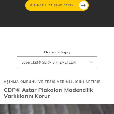
BIZIMLE ILETIŞIME GEÇIN
Ana
içeriğe
atla
Choose a category
AŞINMA ÖMRÜNÜ VE TESIS VERIMLILIĞINI ARTIRIR
CDP® Astar Plakaları Madencilik
Varlıklarını Korur