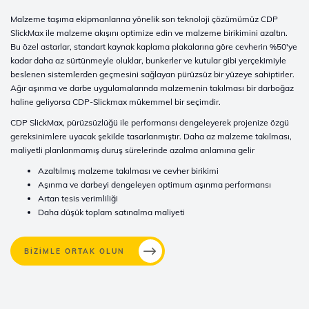
Malzeme taşıma ekipmanlarına yönelik son teknoloji çözümümüz CDP
SlickMax ile malzeme akışını optimize edin ve malzeme birikimini azaltın.
Bu özel astarlar, standart kaynak kaplama plakalarına göre cevherin %50'ye
kadar daha az sürtünmeyle oluklar, bunkerler ve kutular gibi yerçekimiyle
beslenen sistemlerden geçmesini sağlayan pürüzsüz bir yüzeye sahiptirler.
Ağır aşınma ve darbe uygulamalarında malzemenin takılması bir darboğaz
haline geliyorsa CDP-Slickmax mükemmel bir seçimdir.
CDP SlickMax, pürüzsüzlüğü ile performansı dengeleyerek projenize özgü
gereksinimlere uyacak şekilde tasarlanmıştır. Daha az malzeme takılması,
maliyetli planlanmamış duruş sürelerinde azalma anlamına gelir
Azaltılmış malzeme takılması ve cevher birikimi
Aşınma ve darbeyi dengeleyen optimum aşınma performansı
Artan tesis verimliliği
Daha düşük toplam satınalma maliyeti
BİZİMLE ORTAK OLUN