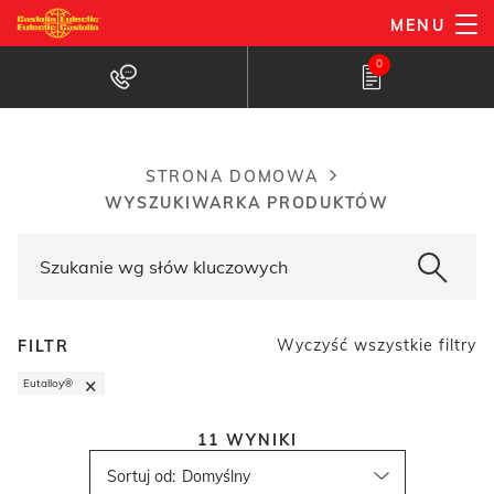
Przejdź
MENU
do
Wyszukiwarka produktów
0
treści
STRONA DOMOWA
Breadcrumb
WYSZUKIWARKA PRODUKTÓW
Wyczyść wszystkie filtry
FILTR
×
Eutalloy®
11
WYNIKI
Sortuj od
: