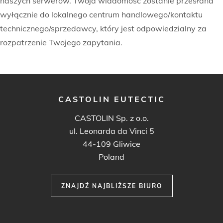
naszych serwerów. Twoja wiadomość zostanie przesłana
wyłącznie do lokalnego centrum handlowego/kontaktu
technicznego/sprzedawcy, który jest odpowiedzialny za
rozpatrzenie Twojego zapytania.
CASTOLIN EUTECTIC
CASTOLIN Sp. z o.o.
ul. Leonarda da Vinci 5
44-109 Gliwice
Poland
ZNAJDŹ NAJBLIŻSZE BIURO