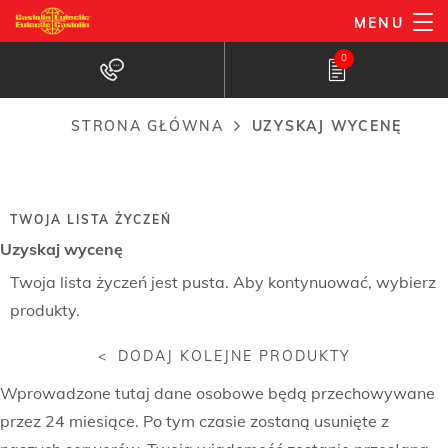
Przejdź
MENU
do
0
treści
Uzyskaj wycenę
STRONA GŁÓWNA
UZYSKAJ WYCENĘ
Ścieżka
nawigacyjna
TWOJA LISTA ŻYCZEŃ
Uzyskaj wycenę
Wishlist
Twoja lista życzeń jest pusta. Aby kontynuować, wybierz
produkty.
DODAJ KOLEJNE PRODUKTY
Wprowadzone tutaj dane osobowe będą przechowywane
przez 24 miesiące. Po tym czasie zostaną usunięte z