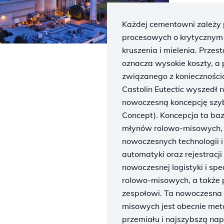
Każdej cementowni zależy 
procesowych o krytycznym z
kruszenia i mielenia. Prze
oznacza wysokie koszty, a 
związanego z konieczności
Castolin Eutectic wyszedł
nowoczesną koncepcję szy
Concept). Koncepcja ta ba
młynów rolowo-misowych, 
nowoczesnych technologii i
automatyki oraz rejestracj
nowoczesnej logistyki i s
rolowo-misowych, a także
zespołowi. Ta nowoczesna
misowych jest obecnie me
przemiału i najszybszą nap