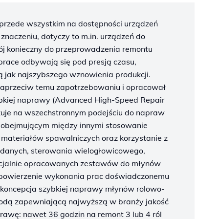
przede wszystkim na dostępności urządzeń
naczeniu, dotyczy to m.in. urządzeń do
stój konieczny do przeprowadzenia remontu
prace odbywają się pod presją czasu,
ą jak najszybszego wznowienia produkcji.
 naprzeciw temu zapotrzebowaniu i opracował
bkiej naprawy (Advanced High-Speed Repair
zuje na wszechstronnym podejściu do napraw
obejmującym między innymi stosowanie
 materiałów spawalniczych oraz korzystanie z
i danych, sterowania wielogłowicowego,
pecjalnie opracowanych zestawów do młynów
 powierzenie wykonania prac doświadczonemu
 koncepcja szybkiej naprawy młynów rolowo-
todą zapewniającą najwyższą w branży jakość
rawę: nawet 36 godzin na remont 3 lub 4 ról