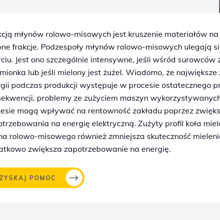
kcją młynów rolowo-misowych jest kruszenie materiałów na
bne frakcje. Podzespoły młynów rolowo-misowych ulegają s
ciu. Jest ono szczególnie intensywne, jeśli wśród surowców 
mionka lub jeśli mielony jest żużel. Wiadomo, że największe
gii podczas produkcji występuje w procesie ostatecznego 
sekwencji, problemy ze zużyciem maszyn wykorzystywanyc
cesie mogą wpływać na rentowność zakładu poprzez zwięks
trzebowania na energię elektryczną. Zużyty profil koła mie
na rolowo-misowego również zmniejsza skuteczność mieleni
atkowo zwiększa zapotrzebowanie na energię.
ZYSKAJ POMOC