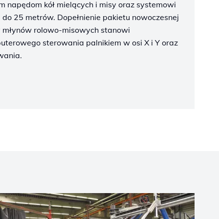
ym napędom kół mielących i misy oraz systemowi
 do 25 metrów. Dopełnienie pakietu nowoczesnej
wy młynów rolowo-misowych stanowi
terowego sterowania palnikiem w osi X i Y oraz
wania.