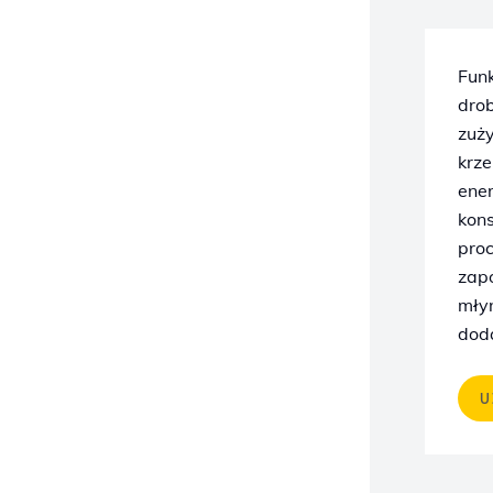
Fun
dro
zuży
krze
ener
kon
pro
zapo
mły
dod
U