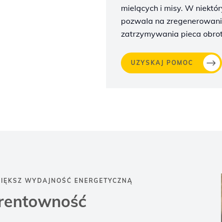
mielących i misy. W niektó
pozwala na zregenerowani
zatrzymywania pieca obro
UZYSKAJ POMOC
IĘKSZ WYDAJNOŚĆ ENERGETYCZNĄ
 rentowność