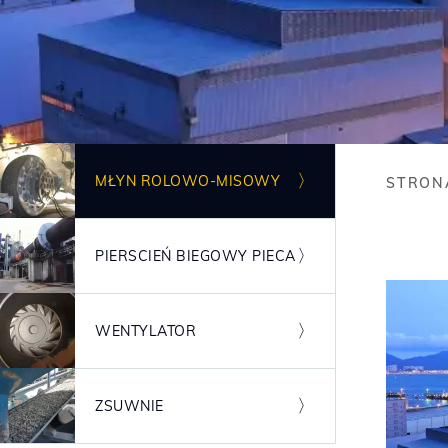
Obraz
MŁYN ROLOWO-MISOWY
STRON
Bre
Obraz
PIERSCIEŃ BIEGOWY PIECA
Obraz
WENTYLATOR
Obraz
ZSUWNIE