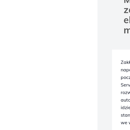
z
e
m
Zak
nap
pocz
Ser
rozw
auto
idzi
sta
we 