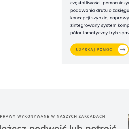
częstotliwości, pomocnicz
podawania drutu o zasięgu
koncepcji szybkiej napra
zintegrowany system kompu
półautomatyczny tryb spa
UZYSKAJ POMOC
PRAWY WYKONYWANE W NASZYCH ZAKŁADACH
ożesz podwoić lub potroić