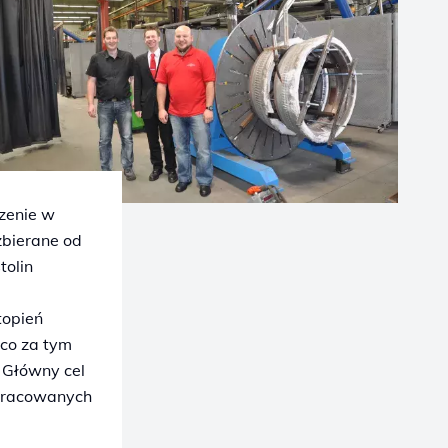
zenie w
bierane od
tolin
topień
 co za tym
. Główny cel
opracowanych