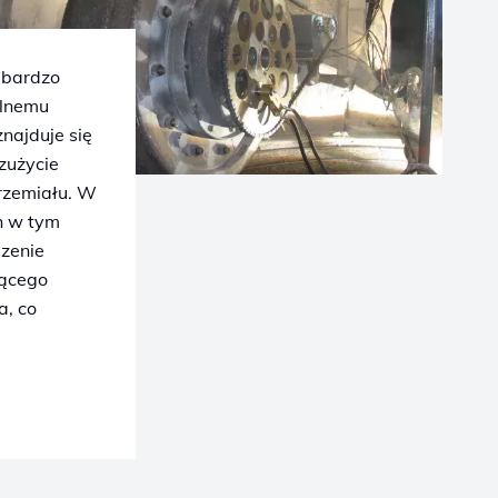
 bardzo
ilnemu
znajduje się
 zużycie
przemiału. W
h w tym
zenie
lącego
a, co