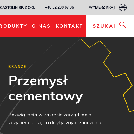
WYBIERZ KRAJ
+48 32 230 67 36
CASTOLIN SP. Z O.O.
SZUKAJ
RODUKTY
O NAS
KONTAKT
BRANŻE
Przemysł
cementowy
Rozwiązania w zakresie zarządzania
zużyciem sprzętu o krytycznym znaczeniu.