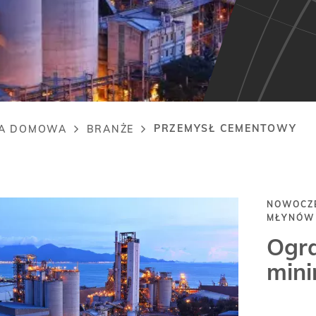
PRZEMYSŁ CEMENTOWY
A DOMOWA
BRANŻE
adcrumb
NOWOCZE
MŁYNÓW
Ogra
min