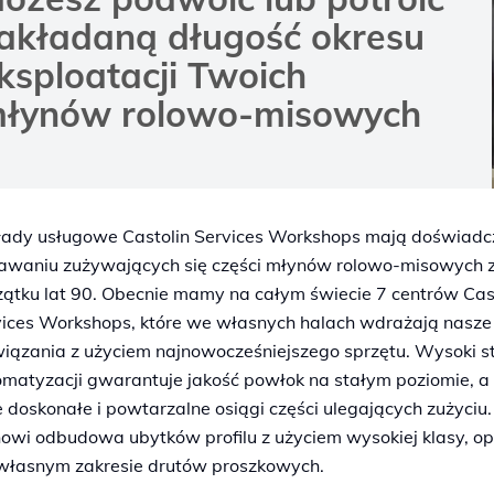
akładaną długość okresu
ksploatacji Twoich
łynów rolowo-misowych
łady usługowe Castolin Services Workshops mają doświadc
awaniu zużywających się części młynów rolowo-misowych z
ątku lat 90. Obecnie mamy na całym świecie 7 centrów Cas
vices Workshops, które we własnych halach wdrażają nasze
iązania z użyciem najnowocześniejszego sprzętu. Wysoki s
matyzacji gwarantuje jakość powłok na stałym poziomie, a
e doskonałe i powtarzalne osiągi części ulegających zużyciu
nowi odbudowa ubytków profilu z użyciem wysokiej klasy, 
własnym zakresie drutów proszkowych.