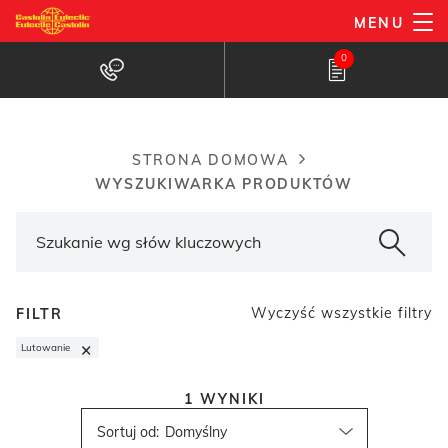
Przejdź
MENU
do
Wyszukiwarka produktów
0
treści
STRONA DOMOWA
Breadcrumb
WYSZUKIWARKA PRODUKTÓW
Wyczyść wszystkie filtry
FILTR
×
Lutowanie
1
WYNIKI
Sortuj od
: