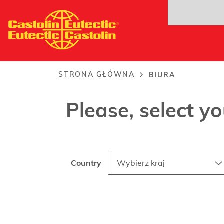
Przejdź
do
treści
Biura
STRONA GŁÓWNA
BIURA
Ścieżka
nawigacyjna
Please, select y
Country