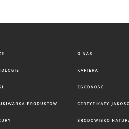
FOOTER
ŻE
O NAS
MENU
2
NOLOGIE
KARIERA
GI
ZGODNOŚĆ
UKIWARKA PRODUKTÓW
CERTYFIKATY JAKOŚC
ZURY
ŚRODOWISKO NATUR