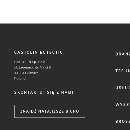
CASTOLIN EUTECTIC
FOOTER
BRAN
MENU
CASTOLIN Sp. z o.o.
1
ul. Leonarda da Vinci 5
TECH
44-109 Gliwice
Poland
USŁU
SKONTAKTUJ SIĘ Z NAMI
WYSZ
ZNAJDŹ NAJBLIŻSZE BIURO
BROS