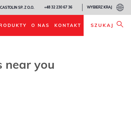
WYBIERZ KRAJ
+48 32 230 67 36
CASTOLIN SP. Z O.O.
SZUKAJ
RODUKTY
O NAS
KONTAKT
es near you