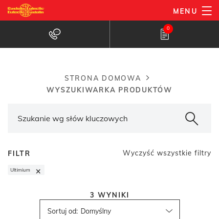
Przejdź
MENU
do
Wyszukiwarka produktów
0
treści
STRONA DOMOWA
Breadcrumb
WYSZUKIWARKA PRODUKTÓW
Wyczyść wszystkie filtry
FILTR
×
Ultimium
3
WYNIKI
Sortuj od
: