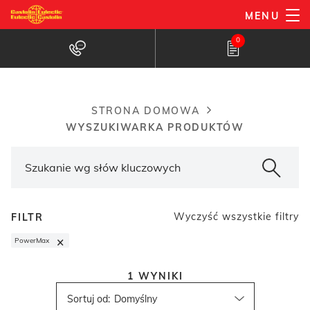
Przejdź
MENU
do
Wyszukiwarka produktów
0
treści
STRONA DOMOWA
Breadcrumb
WYSZUKIWARKA PRODUKTÓW
Wyczyść wszystkie filtry
FILTR
×
PowerMax
1
WYNIKI
Sortuj od
: