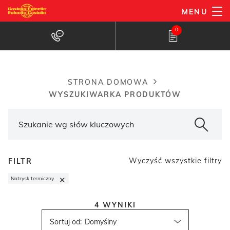
Przejdź
MENU
do
Wyszukiwarka produktów
0
treści
STRONA DOMOWA
Breadcrumb
WYSZUKIWARKA PRODUKTÓW
Wyczyść wszystkie filtry
FILTR
×
Natrysk termiczny
4
WYNIKI
Sortuj od
: