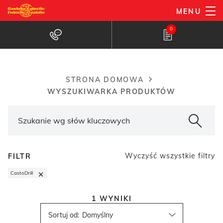
Przejdź
MENU
do
Wyszukiwarka produktów
0
treści
STRONA DOMOWA
Breadcrumb
WYSZUKIWARKA PRODUKTÓW
Wyczyść wszystkie filtry
FILTR
×
CastoDrill
1
WYNIKI
Sortuj od
: