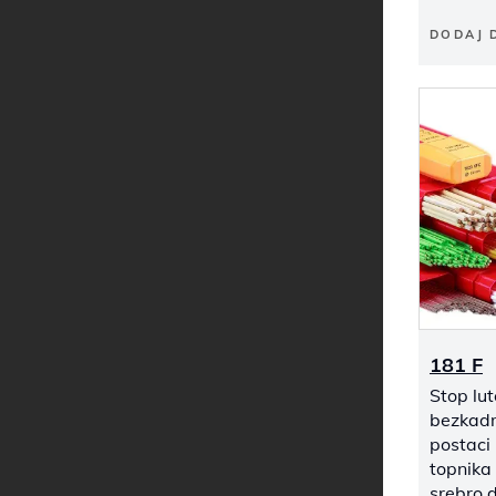
DODAJ 
181 F
Stop lu
bezkad
postaci 
topnika
srebro 