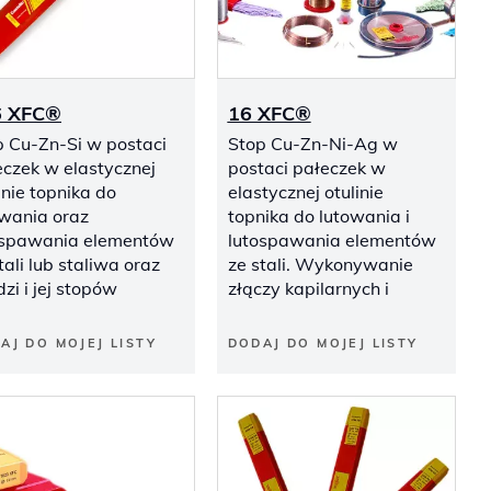
6 XFC®
16 XFC®
p Cu-Zn-Si w postaci
Stop Cu-Zn-Ni-Ag w
eczek w elastycznej
postaci pałeczek w
inie topnika do
elastycznej otulinie
owania oraz
topnika do lutowania i
ospawania elementów
lutospawania elementów
tali lub staliwa oraz
ze stali. Wykonywanie
zi i jej stopów
złączy kapilarnych i
AJ DO MOJEJ LISTY
DODAJ DO MOJEJ LISTY