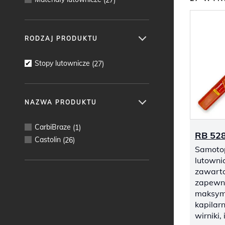
RODZAJ PRODUKTU
Stopy lutownicze
(
27
)
NAZWA PRODUKTU
CarbiBraze
(
1
)
RB 52
Castolin
(
26
)
Samotop
lutowni
zawarto
zapewn
maksyma
kapilarno
wirniki,