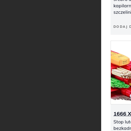
kapilar
szczelin
DODAJ 
1666 
Stop lu
bezkad