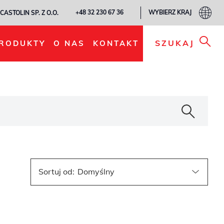
WYBIERZ KRAJ
+48 32 230 67 36
CASTOLIN SP. Z O.O.
SZUKAJ
RODUKTY
O NAS
KONTAKT
Sortuj od
: