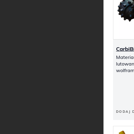
CarbiB
Materia
lutowan
wolfra
DODAJ 