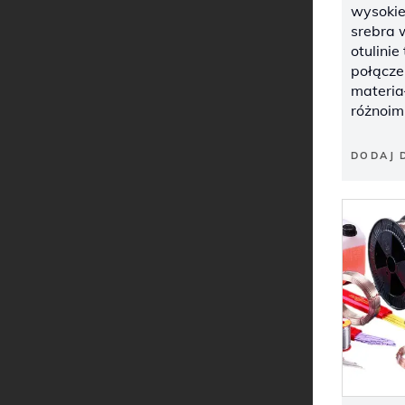
wysokie
srebra 
otulinie
połącze
materi
różnoim
DODAJ 