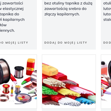
j zawartości
bez otuliny topnika z dużą
otul
w elastycznej
zawartością srebra do
lut
 topnika do
złączy kapilarnych.
lut
ń kapilarnych
sta
ałów
iennych.
DO MOJEJ LISTY
DODAJ DO MOJEJ LISTY
DOD