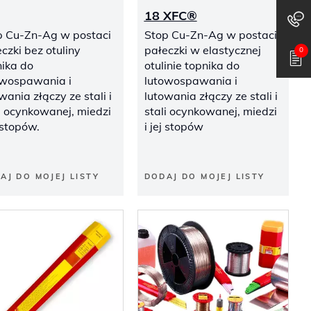
18 XFC®
p Cu-Zn-Ag w postaci
Stop Cu-Zn-Ag w postaci
czki bez otuliny
pałeczki w elastycznej
0
nika do
otulinie topnika do
owospawania i
lutowospawania i
wania złączy ze stali i
lutowania złączy ze stali i
i ocynkowanej, miedzi
stali ocynkowanej, miedzi
j stopów.
i jej stopów
AJ DO MOJEJ LISTY
DODAJ DO MOJEJ LISTY