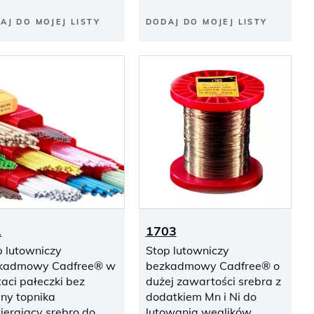
AJ DO MOJEJ LISTY
DODAJ DO MOJEJ LISTY
1
1703
p lutowniczy
Stop lutowniczy
kadmowy Cadfree® w
bezkadmowy Cadfree® o
aci pałeczki bez
dużej zawartości srebra z
iny topnika
dodatkiem Mn i Ni do
ierający srebro do
lutowania węglików