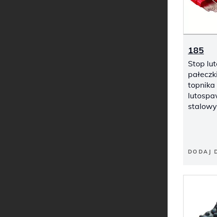
185
Stop lu
pałeczki
topnika
lutosp
stalowy
DODAJ 