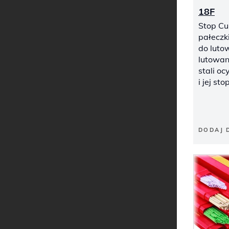
18F
Stop Cu
pałeczki
do luto
lutowani
stali o
i jej st
DODAJ 