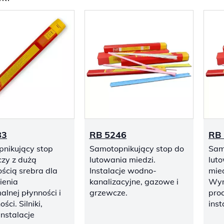
83
RB 5246
RB
nikujący stop
Samotopnikujący stop do
Sam
czy z dużą
lutowania miedzi.
lut
ścią srebra dla
Instalacje wodno-
mied
ienia
kanalizacyjne, gazowe i
Wym
lnej płynności i
grzewcze.
pro
ści. Silniki,
ins
 instalacje