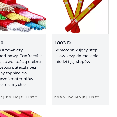
00
1803 D
p lutowniczy
Samotopnikujący stop
kadmowy Cadfree® z
lutowniczy do łączenia
ą zawartością srebra
miedzi i jej stopów
staci pałeczki bez
iny topnika do
ączeń materiałów
noimiennych o
AJ DO MOJEJ LISTY
DODAJ DO MOJEJ LISTY