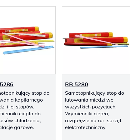
 5286
RB 5280
otopnikujący stop do
Samotopnikujący stop do
owania kapilarnego
lutowania miedzi we
zi i jej stopów.
wszystkich pozycjach.
ienniki ciepła do
Wymienniki ciepła,
cesów chłodzenia,
rozgałęzienia rur, sprzęt
talacje gazowe.
elektrotechniczny.