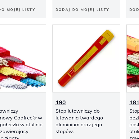
DO MOJEJ LISTY
DODAJ DO MOJEJ LISTY
DOD
190
18
towniczy
Stop lutowniczy do
Sto
mowy Cadfree® w
lutowania twardego
bez
pałeczki w otulinie
aluminium oraz jego
post
 zawierający
stopów.
otul
do złączy
zaw