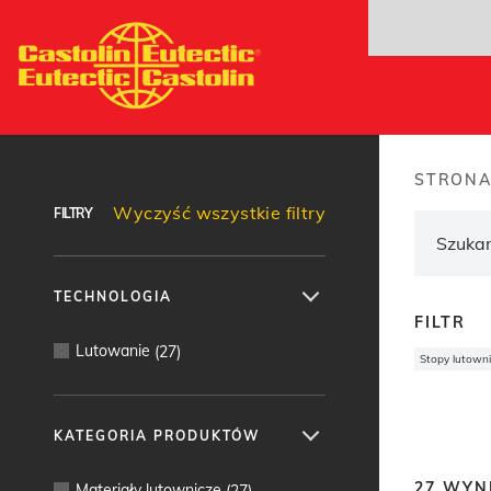
Przejdź
do
treści
Wyszukiwarka produktów
STRON
Brea
Wyczyść wszystkie filtry
FILTRY
TECHNOLOGIA
FILTR
Lutowanie
(
27
)
Stopy lutowni
KATEGORIA PRODUKTÓW
27
WYNI
Materiały lutownicze
(
27
)