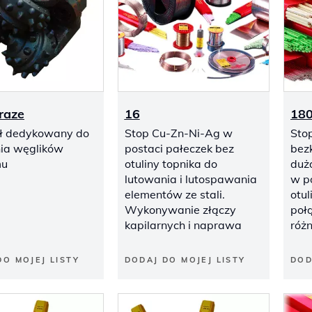
raze
16
18
ł dedykowany do
Stop Cu-Zn-Ni-Ag w
Sto
ia węglików
postaci pałeczek bez
bez
mu
otuliny topnika do
duż
lutowania i lutospawania
w po
elementów ze stali.
otul
Wykonywanie złączy
poł
kapilarnych i naprawa
róż
DO MOJEJ LISTY
DODAJ DO MOJEJ LISTY
DOD