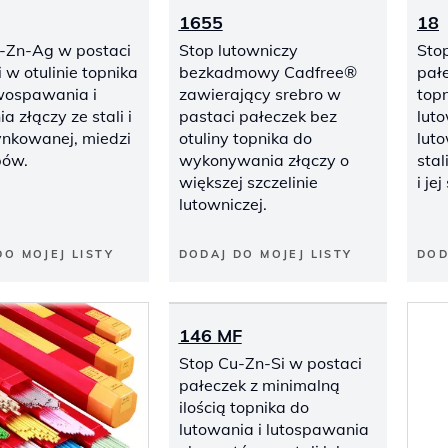
1655
18
-Zn-Ag w postaci
Stop lutowniczy
Sto
 w otulinie topnika
bezkadmowy Cadfree®
pałe
wospawania i
zawierający srebro w
top
a złączy ze stali i
pastaci pałeczek bez
lut
cynkowanej, miedzi
otuliny topnika do
luto
opów.
wykonywania złączy o
stal
większej szczelinie
i je
lutowniczej.
DO MOJEJ LISTY
DODAJ DO MOJEJ LISTY
DOD
146 MF
Stop Cu-Zn-Si w postaci
pałeczek z minimalną
ilością topnika do
lutowania i lutospawania