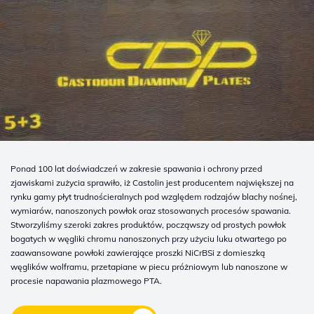
Ponad 100 lat doświadczeń w zakresie spawania i ochrony przed
zjawiskami zużycia sprawiło, iż Castolin jest producentem największej na
rynku gamy płyt trudnościeralnych pod względem rodzajów blachy nośnej,
wymiarów, nanoszonych powłok oraz stosowanych procesów spawania.
Stworzyliśmy szeroki zakres produktów, począwszy od prostych powłok
bogatych w węgliki chromu nanoszonych przy użyciu luku otwartego po
zaawansowane powłoki zawierające proszki NiCrBSi z domieszką
węglików wolframu, przetapiane w piecu próżniowym lub nanoszone w
procesie napawania plazmowego PTA.