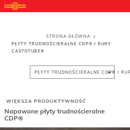
Przejdź
do
treści
STRONA GŁÓWNA
Ścieżka
PŁYTY TRUDNOŚCIERALNE CDP® I RURY
nawigacyjna
CASTOTUBE®
PŁYTY TRUDNOŚCIERALNE CDP® I RU
WIĘKSZA PRODUKTYWNOŚĆ
Napawane płyty trudnościeralne
CDP®