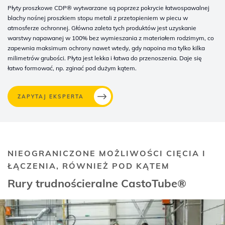
Płyty proszkowe CDP® wytwarzane są poprzez pokrycie łatwospawalnej
blachy nośnej proszkiem stopu metali z przetopieniem w piecu w
atmosferze ochronnej. Główna zaleta tych produktów jest uzyskanie
warstwy napawanej w 100% bez wymieszania z materiałem rodzimym, co
zapewnia maksimum ochrony nawet wtedy, gdy napoina ma tylko kilka
milimetrów grubości. Płyta jest lekka i łatwa do przenoszenia. Daje się
łatwo formować, np. zginać pod dużym kątem.
ZAPYTAJ EKSPERTA
NIEOGRANICZONE MOŻLIWOŚCI CIĘCIA I
ŁĄCZENIA, RÓWNIEŻ POD KĄTEM
Rury trudnościeralne CastoTube®