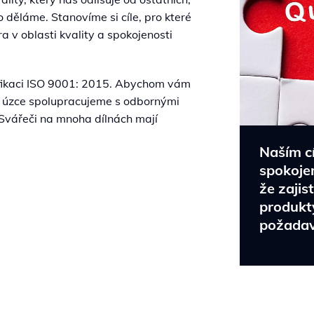
 děláme. Stanovíme si cíle, pro které
a v oblasti kvality a spokojenosti
ifikaci ISO 9001: 2015. Abychom vám
y, úzce spolupracujeme s odbornými
 Svářeči na mnoha dílnách mají
Naším c
spokojen
že zajis
produkt
požadav