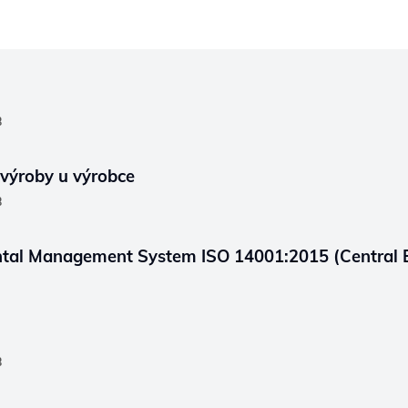
B
í výroby u výrobce
B
ental Management System ISO 14001:2015 (Central
B