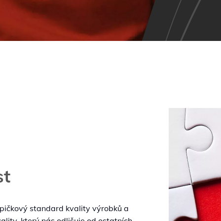
Obrázek
st
 špičkový standard kvality výrobků a
lity, který nás odlišuje od ostatních,