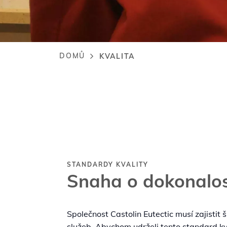
DOMŮ
KVALITA
Drobečková
navigace
STANDARDY KVALITY
Snaha o dokonalo
Společnost Castolin Eutectic musí zajistit
služeb. Abychom udrželi tento standard kva