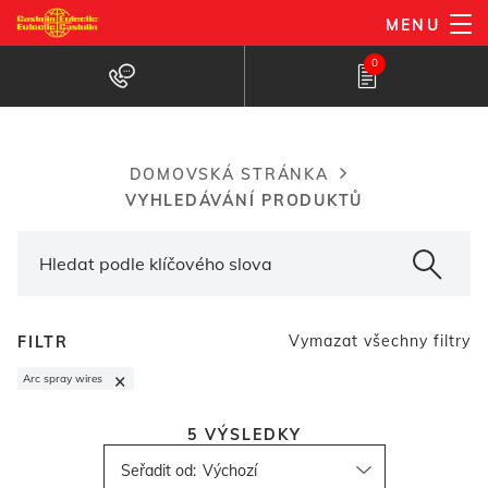
Přejít
MENU
k
Vyhledávač produktů
0
hlavnímu
obsahu
DOMOVSKÁ STRÁNKA
Breadcrumb
VYHLEDÁVÁNÍ PRODUKTŮ
Vymazat všechny filtry
FILTR
×
Arc spray wires
5
VÝSLEDKY
Seřadit od
: