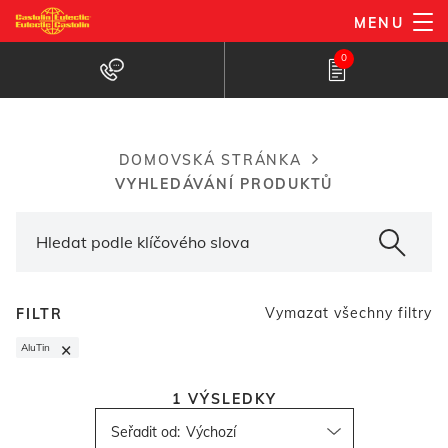
Přejít
MENU
k
Vyhledávač produktů
0
hlavnímu
obsahu
DOMOVSKÁ STRÁNKA
Breadcrumb
VYHLEDÁVÁNÍ PRODUKTŮ
Vymazat všechny filtry
FILTR
×
AluTin
1
VÝSLEDKY
Seřadit od
: