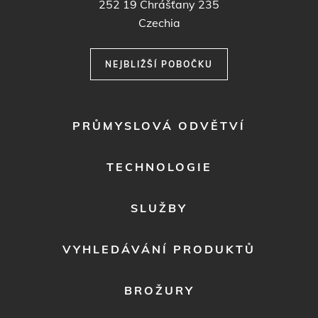
252 19
Chrášťany 235
Czechia
NEJBLIŽŠÍ POBOČKU
FOOTER
PRŮMYSLOVÁ ODVĚTVÍ
MENU
1
TECHNOLOGIE
SLUŽBY
VYHLEDÁVÁNÍ PRODUKTŮ
BROŽURY