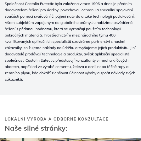
Společnost Castolin Eutectic byla založena v roce 1906 a dnes je předním
dodavatelem řešení pro údržby, povrchovou ochranu a speciální spojování
součástí pomocí svařování či pájení natvrdo a také technologií povlakování.
Všem subjektům zapojeným do globálního průmyslu nabízíme osvědčená
řešení s přidanou hodnotou, která se vyznačují použitím technologií
pokročilých materiálů. Prostřednictvím mezinárodního týmu 400
kvalifikovaných aplikačních specialistů uzavíráme partnerství s našimi
zákazníky, snižujeme náklady na údržbu a zvyšujeme jejich produktivitu. Jiní
dodavatelé prodávají technologie a produkty, avšak aplikační specialisté
společnosti Castolin Eutectic představují konzultanty v mnoha klíčových
oborech, například ve výrobě cementu, železa a oceli nebo těžbě ropy a
zemního plynu, kde dokáží zlepšovat účinnost výroby a spořit náklady svých
zákazníků.
LOKÁLNÍ VÝROBA A ODBORNÉ KONZULTACE
Naše silné stránky: