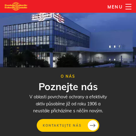
Přejít
MENU
k
hlavnímu
obsahu
O NÁS
Poznejte nás
V oblasti povrchové ochrany a efektivity
aktiv působíme již od roku 1906 a
neustále přicházíme s něčím novým.
KONTAKTUJTE NÁS