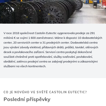
V roce 2018 společnost Castolin Eutectic vygenerovala prodeje za 291
miliónů € se svými 1 600 zaměstnanci. Máme k dispozici 10 dodavatelských
center, 20 servisních center a 31 prodejních center. Dodavatelská centra
jsou výrobní závody elektrod, přídavných drátů, prášků, tavidel, otěrových
desek a povlakovacího zařízení. Servisní centra poskytují dokončené
součásti chráněné proti opotřebování, služby svařování, povlakování,
obrábění, zatímco prodejní centra se zabývají prodejními a zákaznickými
službami na všech kontinentech.
CO JE NOVÉHO VE SVĚTĚ CASTOLIN EUTECTIC?
Poslední příspěvky