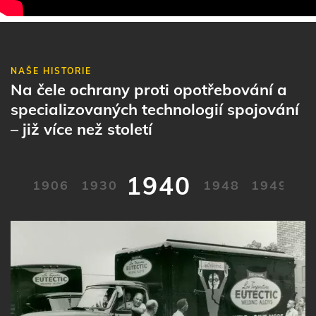
NAŠE HISTORIE
Na čele ochrany proti opotřebování a
specializovaných technologií spojování
– již více než století
1940
1906
1930
1948
1949
1
Obrázek
Obrázek
Obrázek
Obrázek
Obrázek
Obrázek
Obrázek
Obrázek
Obrázek
Obrázek
Obrázek
Obrázek
Obrázek
Obrázek
Obrázek
Obrázek
Obrázek
Obrázek
Obrázek
Obrázek
Obrázek
Obrázek
Obrázek
Obrázek