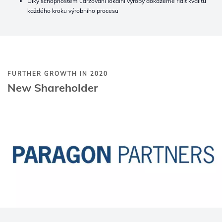
Díky schopnostem udržování lokální výroby dokážeme řídit kvalitu
každého kroku výrobního procesu
FURTHER GROWTH IN 2020
New Shareholder