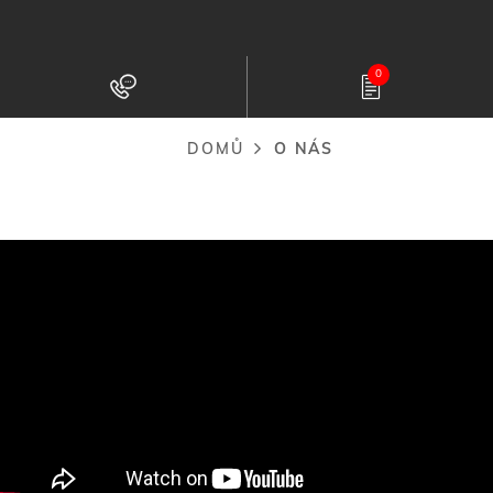
Přejít
k
0
hlavnímu
obsahu
DOMŮ
O NÁS
Drobečková
navigace