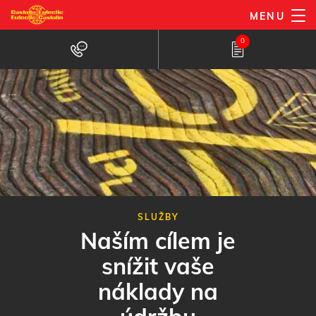
Přejít
MENU
k
0
hlavnímu
obsahu
SLUŽBY
Naším cílem je
snížit vaše
náklady na