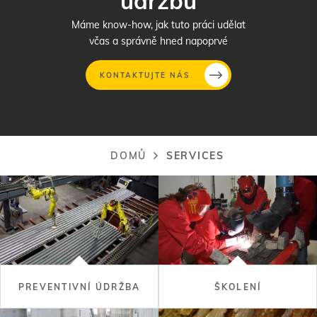
údržbu
Máme know-how, jak tuto práci udělat
včas a správně hned napoprvé
KONTAKTUJTE NÁS
Přejít
k
hlavnímu
DOMŮ
SERVICES
Drobečková
obsahu
navigace
PREVENTIVNÍ ÚDRŽBA
ŠKOLENÍ