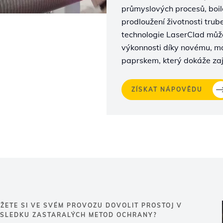
průmyslových procesů, boile
prodloužení životnosti tru
technologie LaserClad může
výkonnosti díky novému, m
paprskem, který dokáže zaj
ZÍSKAT NÁPOVĚDU
ŽETE SI VE SVÉM PROVOZU DOVOLIT PROSTOJ V
SLEDKU ZASTARALÝCH METOD OCHRANY?