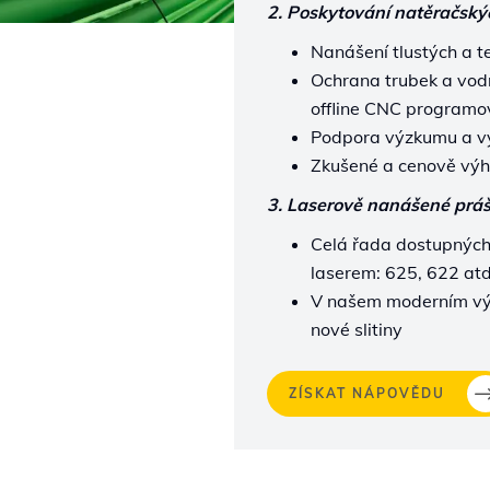
2. Poskytování natěračský
Nanášení tlustých a t
Ochrana trubek a vodn
offline CNC program
Podpora výzkumu a vý
Zkušené a cenově výh
3. Laserově nanášené prá
Celá řada dostupných 
laserem: 625, 622 at
V našem moderním vý
nové slitiny
ZÍSKAT NÁPOVĚDU