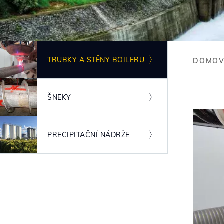
Obrázek
TRUBKY A STĚNY BOILERU
DOMOV
Bre
Obrázek
ŠNEKY
Obrázek
PRECIPITAČNÍ NÁDRŽE