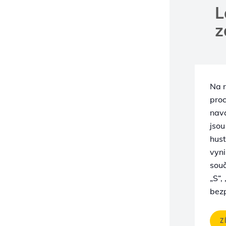
L
z
Na r
proc
nava
jsou
hus
vyni
souč
„S“,
bezp
Z