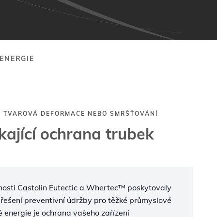
ENERGIE
 TVAROVÁ DEFORMACE NEBO SMRŠŤOVÁNÍ
kající ochrana trubek
ečnosti Castolin Eutectic a Whertec™ poskytovaly
 řešení preventivní údržby pro těžké průmyslové
bě energie je ochrana vašeho zařízení