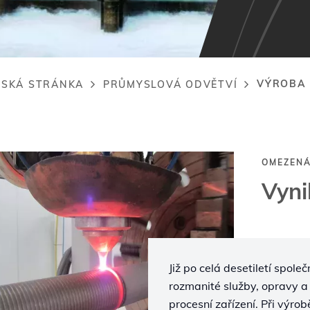
VÝROBA 
SKÁ STRÁNKA
PRŮMYSLOVÁ ODVĚTVÍ
adcrumb
OMEZENÁ
Vyni
Již po celá desetiletí spol
rozmanité služby, opravy a
procesní zařízení. Při výro