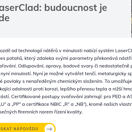
aserClad: budoucnost je
de
ozdíl od technologií nátěrů v minulosti nabízí systém Laser
es potahů, který zdaleka svými parametry překonává nástř
řování. Odlupování, opravy, bodové svary či nedostatečně 
 nyní minulostí. Nyní je možné vytvářet tenčí, metalurgicky s
té povlaky s nenaředěným chemickým složením. To umožňuj
kající odolnosti proti korozi, lepšího přenosu tepla a nižší hm
ástí. Certifikované postupy svařování zahrnují: pro PED a A
 „U“ a „PP“ a certifikace NBIC „R“ a „NB“), kromě našich vlast
ečných firemních norem řízení kvality.
ÍSKAT NÁPOVĚDU