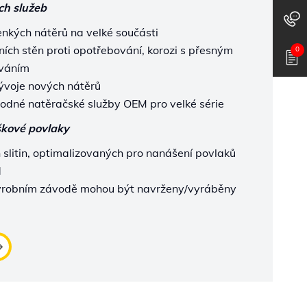
ch služeb
enkých nátěrů na velké součásti
ích stěn proti opotřebování, korozi s přesným
0
ováním
voje nových nátěrů
odné natěračské služby OEM pro velké série
škové povlaky
slitin, optimalizovaných pro nanášení povlaků
d
robním závodě mohou být navrženy/vyráběny