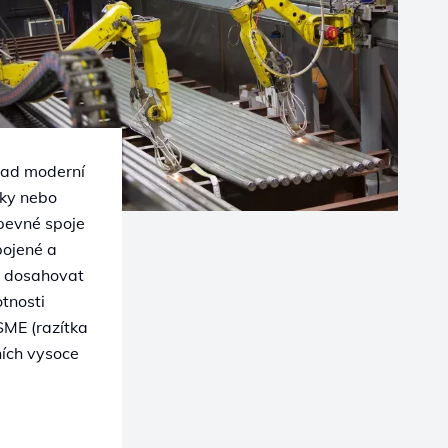
Clad moderní
iky nebo
pevné spoje
pojené a
e dosahovat
otnosti
SME (razítka
ních vysoce