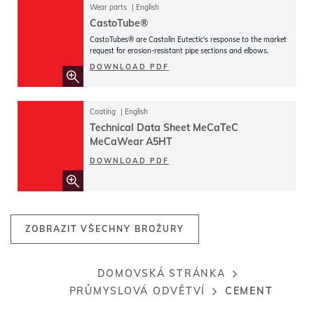
Wear parts
English
CastoTube®
CastoTubes® are Castolin Eutectic's response to the market
request for erosion-resistant pipe sections and elbows.
DOWNLOAD PDF
Coating
English
Technical Data Sheet MeCaTeC
MeCaWear A5HT
DOWNLOAD PDF
ZOBRAZIT VŠECHNY BROŽURY
DOMOVSKÁ STRÁNKA
Breadcrumb
CEMENT
PRŮMYSLOVÁ ODVĚTVÍ