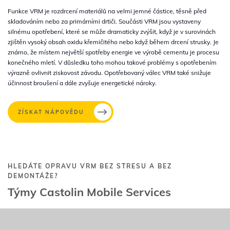
Funkce VRM je rozdrcení materiálů na velmi jemné částice, těsně před
skladováním nebo za primárními drtiči. Součásti VRM jsou vystaveny
silnému opotřebení, které se může dramaticky zvýšit, když je v surovinách
zjištěn vysoký obsah oxidu křemičitého nebo když během drcení strusky. Je
známo, že místem největší spotřeby energie ve výrobě cementu je procesu
konečného mletí. V důsledku toho mohou takové problémy s opotřebením
výrazně ovlivnit ziskovost závodu. Opotřebovaný válec VRM také snižuje
účinnost broušení a dále zvyšuje energetické nároky.
ZÍSKAT NÁPOVĚDU
HLEDÁTE OPRAVU VRM BEZ STRESU A BEZ
DEMONTÁŽE?
Týmy Castolin Mobile Services