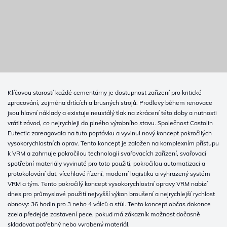
Klíčovou starostí každé cementárny je dostupnost zařízení pro kritické
zpracování, zejména drtících a brusných strojů. Prodlevy během renovace
jsou hlavní náklady a existuje neustálý tlak na zkrácení této doby a nutnosti
vrátit závod, co nejrychleji do plného výrobního stavu. Společnost Castolin
Eutectic zareagovala na tuto poptávku a vyvinul nový koncept pokročilých
vysokorychlostních oprav. Tento koncept je založen na komplexním přístupu
k VRM a zahrnuje pokročilou technologii svařovacích zařízení, svařovací
spotřební materiály vyvinuté pro toto použití, pokročilou automatizaci a
protokolování dat, vícehlavé řízení, moderní logistiku a vyhrazený systém
VRM a tým. Tento pokročilý koncept vysokorychlostní opravy VRM nabízí
dnes pro průmyslové použití nejvyšší výkon broušení a nejrychlejší rychlost
obnovy: 36 hodin pro 3 nebo 4 válců a stůl. Tento koncept občas dokonce
zcela předejde zastavení pece, pokud má zákazník možnost dočasně
skladovat potřebný nebo vyrobený materiál.