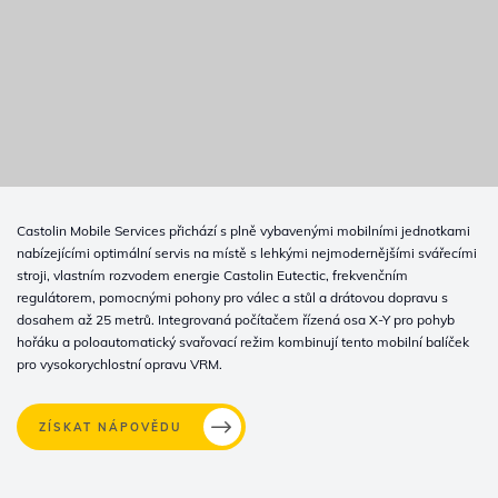
Castolin Mobile Services přichází s plně vybavenými mobilními jednotkami
nabízejícími optimální servis na místě s lehkými nejmodernějšími svářecími
stroji, vlastním rozvodem energie Castolin Eutectic, frekvenčním
regulátorem, pomocnými pohony pro válec a stůl a drátovou dopravu s
dosahem až 25 metrů. Integrovaná počítačem řízená osa X-Y pro pohyb
hořáku a poloautomatický svařovací režim kombinují tento mobilní balíček
pro vysokorychlostní opravu VRM.
ZÍSKAT NÁPOVĚDU