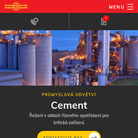
Přejít
MENU
k
0
hlavnímu
obsahu
PRŮMYSLOVÁ ODVĚTVÍ
Cement
Řešení v oblasti řízeného opotřebení pro
kritická zařízení.
KONTAKTUJTE NÁS