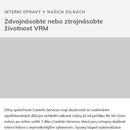
INTERNÍ OPRAVY V NAŠICH DÍLNÁCH
Zdvojnásobte nebo ztrojnásobte
životnost VRM
Dílny společnosti Castolin Services mají zkušenosti se svařováním
opotřebovaných dílů pro vertikální válcové mlýny již od počátku 90. let. Dnes
máme po celém světě 7 dílen Castolin Services, které jsou schopny dodávat
interní řešení s nejmodernějším vybavením. Vysoký stupeň automatizace