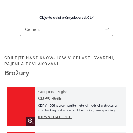
Objevte další průmyslová odvětví
SDÍLEJTE NAŠE KNOW-HOW V OBLASTI SVÁŘENÍ,
PÁJENÍ A POVLAKOVÁNÍ
Brožury
Wear parts
English
CDP® 4666
CDP® 4666 is a composite material made of a structural
steel backing and a hard weld surfacing, corresponding to
DIN 8555
DOWNLOAD PDF