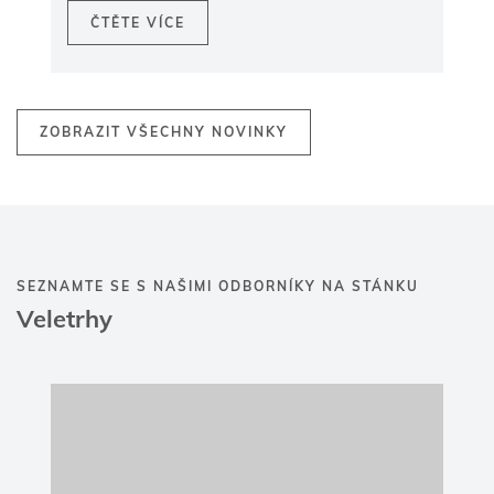
KONGO – KINSHASA
Červen 11 - 15, 2025
| Lubumbashi, Kongo
– Kinshasa
DRC Mining Week Expo & Conference
2025
Join Castolin Eutectic at DRC Mining Week
2025 – Connecting Innovation and
Opportunity
From
June 11-13, 2025
, at the
Grand
Karavia Hotel, Lubumbashi
, Castolin
Eutectic is proud to participate in
DRC
Mining Week
, Africa's premier platform for
fostering innovation, collaboration, and
sustainable progress in the mining sector.