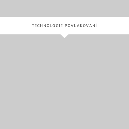
TECHNOLOGIE PÁJENÍ
DESKY CDP® A CASTOTUBE®