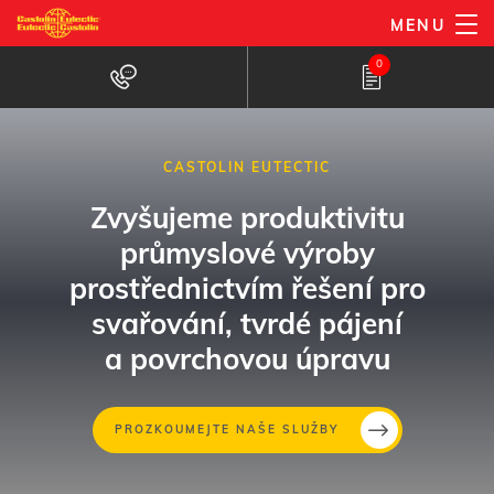
Přejít
MENU
k
0
hlavnímu
obsahu
CASTOLIN EUTECTIC
Zvyšujeme produktivitu
průmyslové výroby
prostřednictvím řešení pro
svařování, tvrdé pájení
a povrchovou úpravu
Přejít
PROZKOUMEJTE NAŠE SLUŽBY
k
hlavnímu