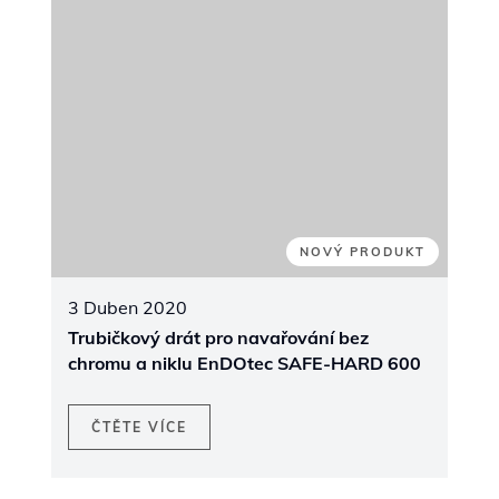
Veletrhy
KANADA
Červen 4 - 5, 2025
| Ontario, Kanada
Canadian Mining Expo 2025
We are excited to announce our
participation in the
2025 Canadian Mining
Expo
, taking place on
June 4-5, 2025
, at
the
McIntyre Complex in Timmins, Ontario
.