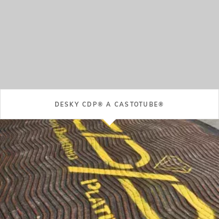
NOVÝ PRODUKT
31 Květen 2023
Nový Castolin Eutectic MicroGAP 100 DC
přináší revoluci v oboru svařování a
spojování
ČTĚTE VÍCE