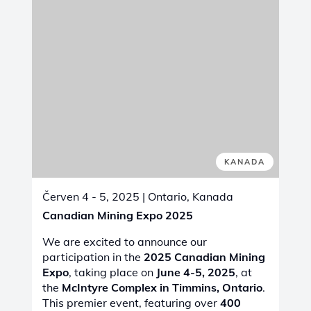
Aligned with the event’s mission to unite
people, organizations, and resources, we
will showcase our advanced solutions in
maintenance, repair, and wear protection
,
designed to meet the evolving challenges
of Africa’s mining industry. Together, we
can shape a brighter, more connected, and
sustainable future for mining and beyond.
Find more details here:
DRC Mining Week
Expo & Conference 2025