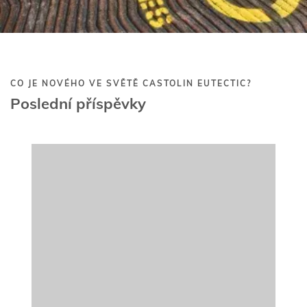
NOVÝ PRODUKT
3 Duben 2020
Trubičkový drát pro navařování bez
chromu a niklu EnDOtec SAFE-HARD 600
ČTĚTE VÍCE