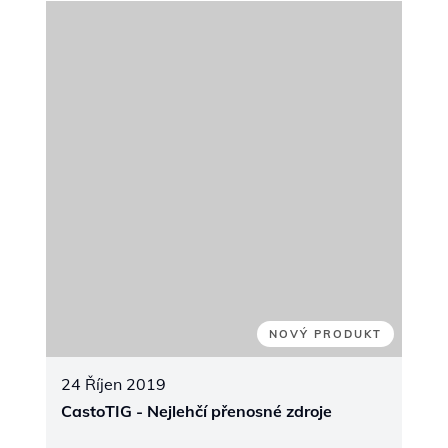
This premier event, featuring over
400
exhibits
, is a key platform for showcasing
the latest innovations, products, and
services in the mining industry.
Visit us to explore our advanced
maintenance, repair, and wear protection
solutions
, designed to enhance efficiency
and sustainability in mining operations.
Connect with our team to discuss how we
can support your business in tackling the
industry’s evolving challenges.
Find more details here:
Canadian Mining
Expo 2025