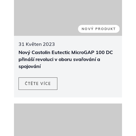
NOVÝ PRODUKT
24 Říjen 2019
CastoTIG - Nejlehčí přenosné zdroje
ČTĚTE VÍCE
ZOBRAZIT VŠECHNY NOVINKY
SEZNAMTE SE S NAŠIMI ODBORNÍKY NA STÁNKU