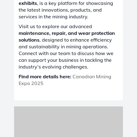
FRANCIE
Červen 24 - 26, 2025
| Lille, Francie
SIFER 2025
We are excited to announce our
participation in
SIFER 2025
, the
14th
edition of France’s International Exhibition
of Railway Technology
, taking place from
June 24-26, 2025
, at
Lille Grand Palais,
Lille, France
. This premier event is a key
platform for showcasing the latest
innovations, products, and services in the
railway industry.
Visit us to explore our
advanced
maintenance, repair, and wear protection
solutions
, designed to enhance
efficiency,
durability, and sustainability
in railway
operations.