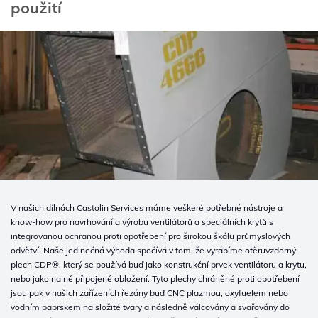
použití
V našich dílnách Castolin Services máme veškeré potřebné nástroje a
know-how pro navrhování a výrobu ventilátorů a speciálních krytů s
integrovanou ochranou proti opotřebení pro širokou škálu průmyslových
odvětví. Naše jedinečná výhoda spočívá v tom, že vyrábíme otěruvzdorný
plech CDP®, který se používá buď jako konstrukční prvek ventilátoru a krytu,
nebo jako na ně připojené obložení. Tyto plechy chráněné proti opotřebení
jsou pak v našich zařízeních řezány buď CNC plazmou, oxyfuelem nebo
vodním paprskem na složité tvary a následně válcovány a svařovány do