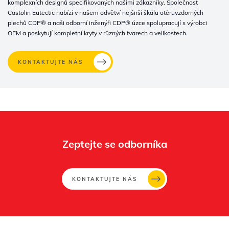
komplexních designů specifikovaných našimi zákazníky. Společnost
Castolin Eutectic nabízí v našem odvětví nejširší škálu otěruvzdorných
plechů CDP® a naši odborní inženýři CDP® úzce spolupracují s výrobci
OEM a poskytují kompletní kryty v různých tvarech a velikostech.
KONTAKTUJTE NÁS
Whertec
Off
Zeptejte se odborníka
KONTAKTUJTE NÁS