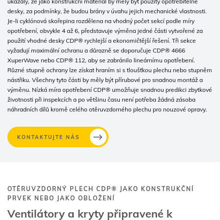
ukázaly, že jako konstrukční materiál by měly být použity opotřebitelné
desky, za podmínky, že budou brány v úvahu jejich mechanické vlastnosti.
Je-li cyklónová skořepina rozdělena na vhodný počet sekcí podle míry
opotřebení, obvykle 4 až 6, představuje výměna jedné části vytvořené za
použití vhodné desky CDP® rychlejší a ekonomičtější řešení. Tři sekce
vyžadují maximální ochranu a důrazně se doporučuje CDP® 4666
XuperWave nebo CDP® 112, aby se zabránilo lineárnímu opotřebení.
Různé stupně ochrany lze získat hraním si s tloušťkou plechu nebo stupněm
nástřiku. Všechny tyto části by měly být přírubové pro snadnou montáž a
výměnu. Nízká míra opotřebení CDP® umožňuje snadnou predikci zbytkové
životnosti při inspekcích a po většinu času není potřeba žádná zásoba
náhradních dílů kromě celého otěruvzdorného plechu pro nouzové opravy.
KONTAKTUJTE NÁS
OTĚRUVZDORNÝ PLECH CDP® JAKO KONSTRUKČNÍ
PRVEK NEBO JAKO OBLOŽENÍ
Ventilátory a kryty připravené k