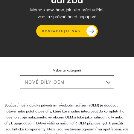
Máme know-how, jak tuto práci udělat
včas a správně hned napoprvé
KONTAKTUJTE NÁS
Přejít
k
hlavnímu
Vyberte kategorii
obsahu
NOVÉ DÍLY OEM
Součástí naší nabídky původním výrobcům zařízení (OEM) je dodávat
hotové nebo polohotové díly, které lze snadno integrovat do kompletního
nového stroje nabízeného výrobcem OEM a také jako náhradní díly nebo
díly k upgradování. Drtivá většina našich dílů OEM připravených k použití
jsou kritické komponenty, které jsou vystaveny agresivnímu opotřebení, kde