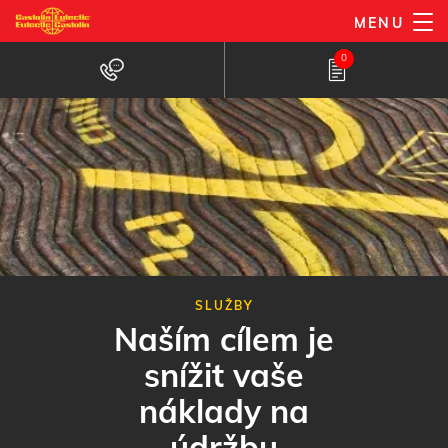
Přejít
MENU
k
0
hlavnímu
obsahu
SLUŽBY
Naším cílem je
snížit vaše
náklady na
údržbu