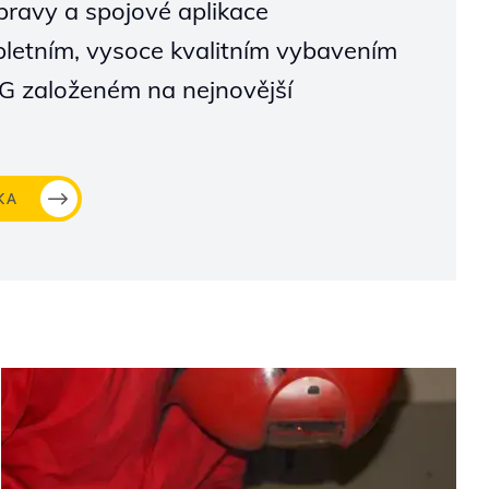
opravy a spojové aplikace
etním, vysoce kvalitním vybavením
G založeném na nejnovější
KA