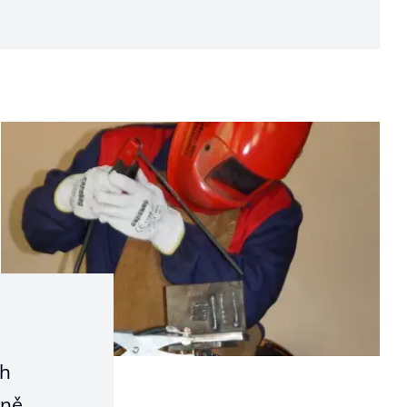
ch
ně.