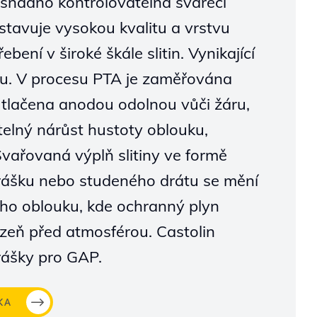
snadno kontrolovatelná svářecí
stavuje vysokou kvalitu a vrstvu
bení v široké škále slitin. Vynikající
bu. V procesu PTA je zaměřována
 tlačena anodou odolnou vůči žáru,
elný nárůst hustoty oblouku,
Svařovaná výplň slitiny ve formě
ášku nebo studeného drátu se mění
ho oblouku, kde ochranný plyn
ázeň před atmosférou. Castolin
prášky pro GAP.
KA