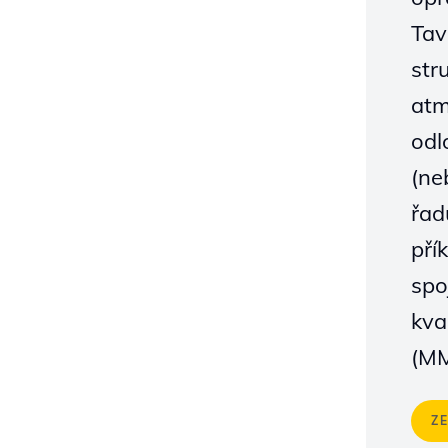
Tav
str
atm
odl
(ne
řad
pří
spo
kva
(MM
Z