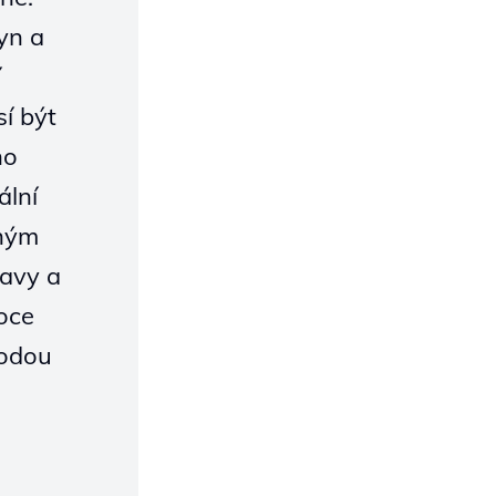
yn a
í
í být
no
ální
lným
avy a
oce
rodou