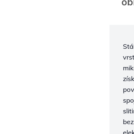
ob
Stá
vrs
mik
zís
pov
spo
sli
bez
ele