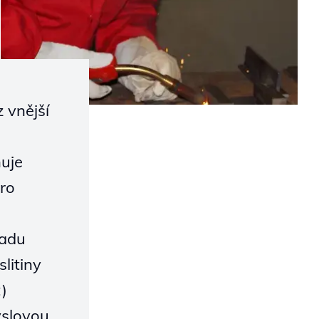
 vnější
uje
pro
řadu
slitiny
)
yslovou