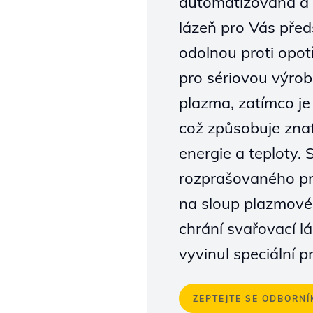
automatizovaná a 
lázeň pro Vás před
odolnou proti opotře
pro sériovou výro
plazma, zatímco je
což způsobuje znat
energie a teploty. 
rozprašovaného pr
na sloup plazmové
chrání svařovací l
vyvinul speciální 
ZEPTEJTE SE ODBORNÍ