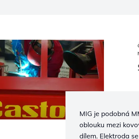
MIG je podobná MM
oblouku mezi kov
dílem. Elektroda s