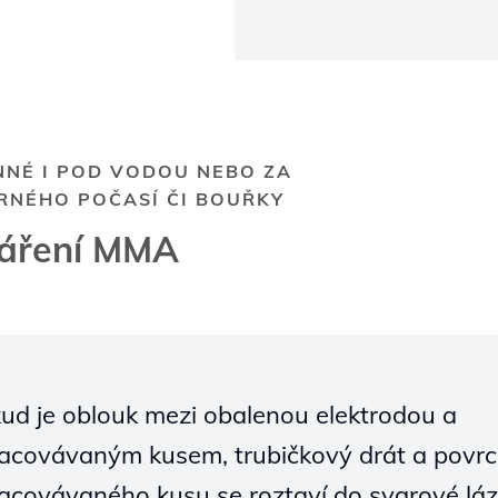
NNÉ I POD VODOU NEBO ZA
RNÉHO POČASÍ ČI BOUŘKY
áření MMA
ud je oblouk mezi obalenou elektrodou a
acovávaným kusem, trubičkový drát a povr
acovávaného kusu se roztaví do svarové láz