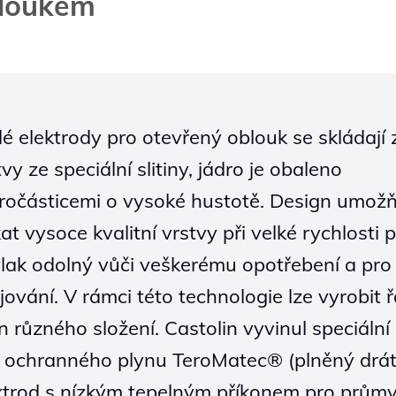
loukem
lé elektrody pro otevřený oblouk se skládají z
tvy ze speciální slitiny, jádro je obaleno
ročásticemi o vysoké hustotě. Design umožň
kat vysoce kvalitní vrstvy při velké rychlosti 
lak odolný vůči veškerému opotřebení a pro
jování. V rámci této technologie lze vyrobit 
tin různého složení. Castolin vyvinul speciální 
 ochranného plynu TeroMatec® (plněný drát
ktrod s nízkým tepelným příkonem pro prům