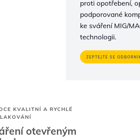
proti opotřebení, 
podporované kompl
ke sváření MIG/MA
technologii.
ZEPTEJTE SE ODBORNÍ
OCE KVALITNÍ A RYCHLÉ
LAKOVÁNÍ
áření otevřeným