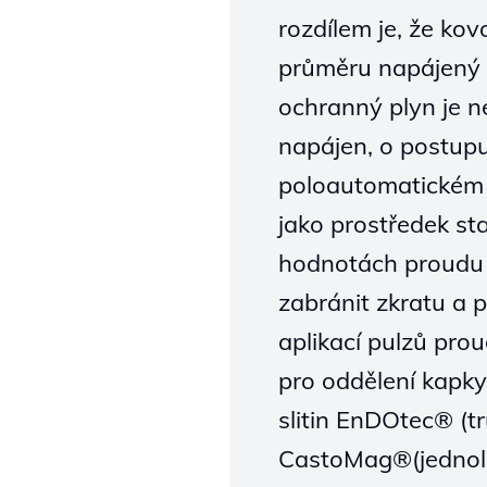
rozdílem je, že ko
průměru napájený 
ochranný plyn je ne
napájen, o postupu
poloautomatickém 
jako prostředek sta
hodnotách proudu 
zabránit zkratu a 
aplikací pulzů pro
pro oddělení kapky
slitin EnDOtec® (t
CastoMag®(jednoli