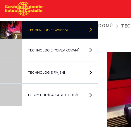
Přejít
k
hlavnímu
DOMŮ
TEC
obsahu
Drobeč
TECHNOLOGIE SVÁŘENÍ
navigac
TECHNOLOGIE POVLAKOVÁNÍ
TECHNOLOGIE PÁJENÍ
DESKY CDP® A CASTOTUBE®