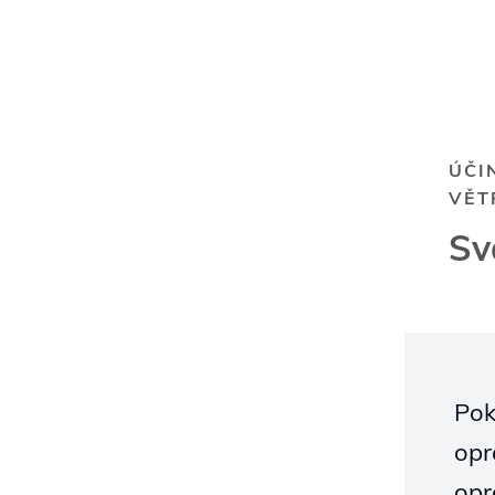
ÚČI
VĚT
Sv
Pok
opr
opr