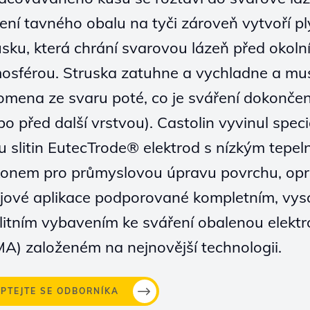
ení tavného obalu na tyči zároveň vytvoří pl
usku, která chrání svarovou lázeň před okoln
osférou. Struska zatuhne a vychladne a mus
omena ze svaru poté, co je sváření dokonče
bo před další vrstvou). Castolin vyvinul speci
u slitin EutecTrode® elektrod s nízkým tepe
konem pro průmyslovou úpravu povrchu, opr
jové aplikace podporované kompletním, vys
litním vybavením ke sváření obalenou elekt
A) založeném na nejnovější technologii.
EPTEJTE SE ODBORNÍKA