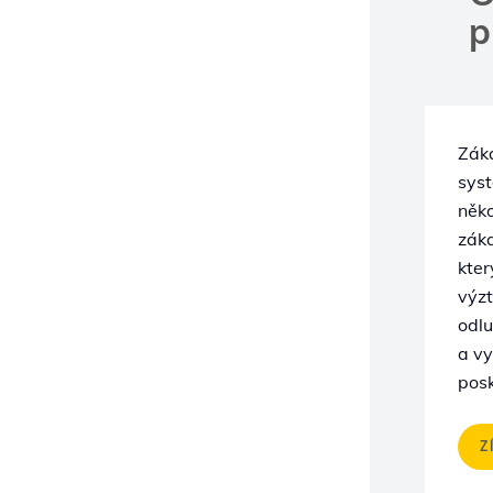
p
Záka
syst
něko
zák
kter
výzt
odl
a v
posk
Z