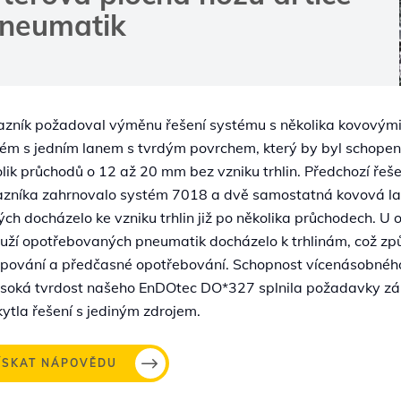
neumatik
zník požadoval výměnu řešení systému s několika kovovými
ém s jedním lanem s tvrdým povrchem, který by byl schope
lik průchodů o 12 až 20 mm bez vzniku trhlin. Předchozí řeše
azníka zahrnovalo systém 7018 a dvě samostatná kovová la
ých docházelo ke vzniku trhlin již po několika průchodech. U 
uží opotřebovaných pneumatik docházelo k trhlinám, což z
upování a předčasné opotřebování. Schopnost vícenásobnéh
ysoká tvrdost našeho EnDOtec DO*327 splnila požadavky zá
ytla řešení s jediným zdrojem.
ÍSKAT NÁPOVĚDU