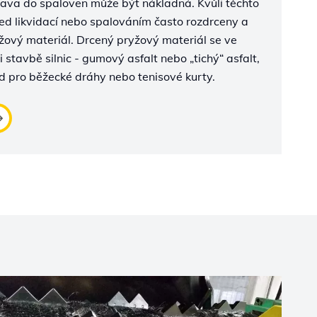
prava do spaloven může být nákladná. Kvůli těchto
d likvidací nebo spalováním často rozdrceny a
žový materiál. Drcený pryžový materiál se ve
i stavbě silnic - gumový asfalt nebo „tichý“ asfalt,
d pro běžecké dráhy nebo tenisové kurty.