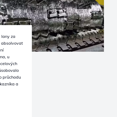
 lany za
n absolvovat
ní
na, u
ocelových
působovalo
o průchodu
kazníka a