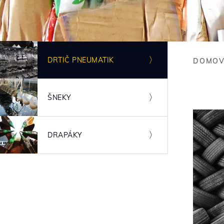
Obrázek
DRTIČ PNEUMATIK
DOMOV
Bre
Obrázek
ŠNEKY
Obrázek
DRAPÁKY