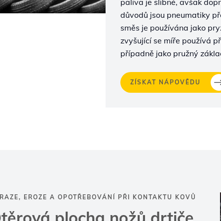
paliva je slibné, avšak do
důvodů jsou pneumatiky pře
směs je používána jako pry
zvyšující se míře používá př
případně jako pružný zákla
ZÍSKAT NÁPOVĚDU
RAZE, EROZE A OPOTŘEBOVÁNÍ PŘI KONTAKTU KOVŮ
těrová plocha nožů drtiče