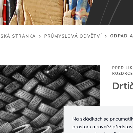
ODPAD A
SKÁ STRÁNKA
PRŮMYSLOVÁ ODVĚTVÍ
adcrumb
PŘED LI
ROZDRC
Drti
Na skládkách se pneumatiky 
prostoru a rovněž představu