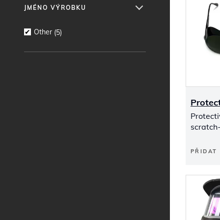
JMÉNO VÝROBKU
Other
(
5
)
Protec
Protecti
scratch-
PŘIDAT