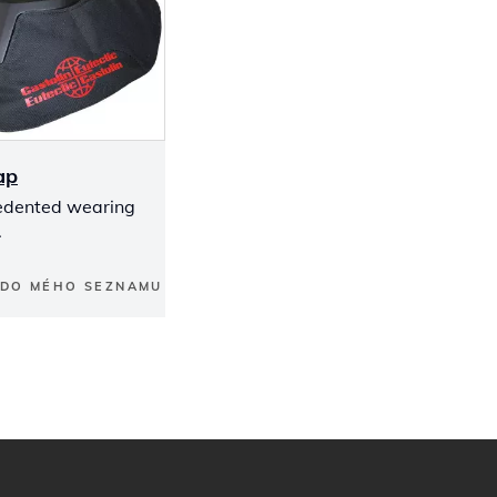
ap
edented wearing
.
 DO MÉHO SEZNAMU