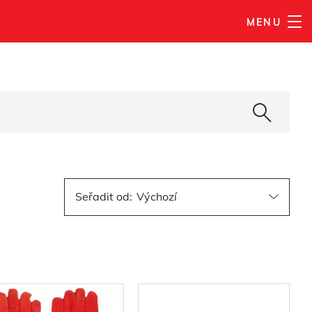
MENU
Seřadit od
: