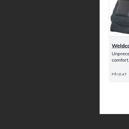
Weldc
Unprec
comfort
PŘIDAT