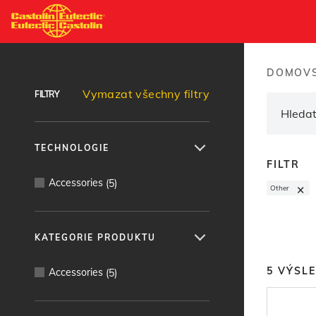
Přejít
k
Vyhledávač produktů
hlavnímu
obsahu
DOMOVS
Brea
Vymazat všechny filtry
FILTRY
TECHNOLOGIE
FILTR
Accessories
(
5
)
×
Other
KATEGORIE PRODUKTU
5
VÝSL
Accessories
(
5
)