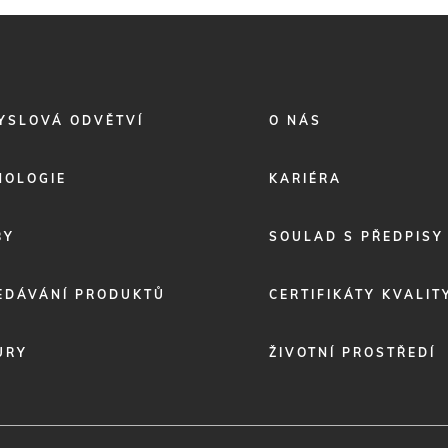
FOOTER
YSLOVÁ ODVĚTVÍ
O NÁS
MENU
2
NOLOGIE
KARIÉRA
BY
SOULAD S PŘEDPISY
EDÁVÁNÍ PRODUKTŮ
CERTIFIKÁTY KVALIT
URY
ŽIVOTNÍ PROSTŘEDÍ