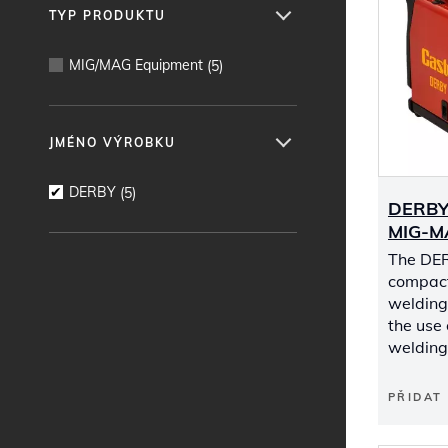
TYP PRODUKTU
MIG/MAG Equipment
(
5
)
JMÉNO VÝROBKU
DERBY
(
5
)
DERBY
MIG-M
The DER
compact
welding
the use 
welding
PŘIDAT