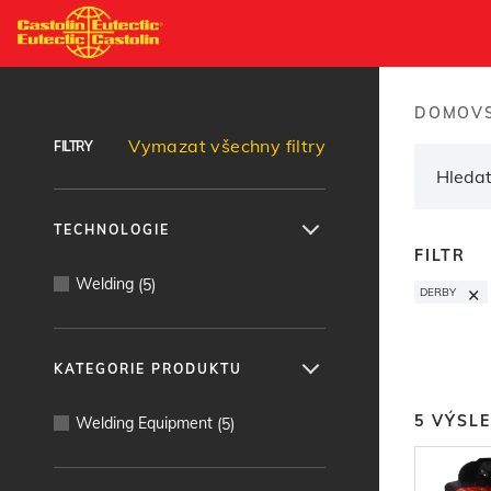
Přejít
k
Vyhledávač produktů
hlavnímu
obsahu
DOMOVS
Brea
Vymazat všechny filtry
FILTRY
TECHNOLOGIE
FILTR
Welding
(
5
)
×
DERBY
KATEGORIE PRODUKTU
5
VÝSL
Welding Equipment
(
5
)