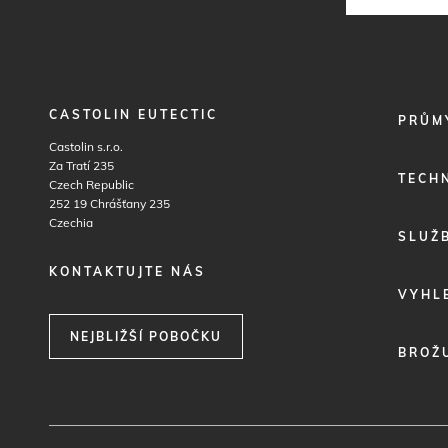
CASTOLIN EUTECTIC
FOOTER
PRŮM
MENU
Castolin s.r.o.
1
Za Tratí 235
TECH
Czech Republic
252 19
Chrášťany 235
Czechia
SLUŽ
KONTAKTUJTE NÁS
VYHL
NEJBLIŽŠÍ POBOČKU
BROŽ