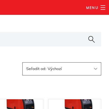
MENU
Seřadit od
: