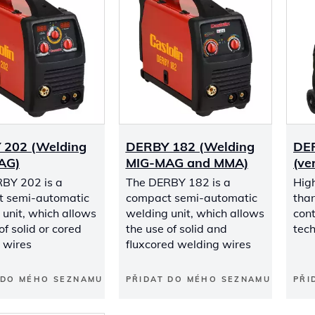
 202 (Welding
DERBY 182 (Welding
DE
AG)
MIG-MAG and MMA)
(ve
BY 202 is a
The DERBY 182 is a
High
 semi-automatic
compact semi-automatic
than
 unit, which allows
welding unit, which allows
cont
of solid or cored
the use of solid and
tech
 wires
fluxcored welding wires
 DO MÉHO SEZNAMU
PŘIDAT DO MÉHO SEZNAMU
PŘI