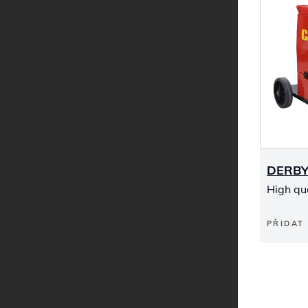
DERBY
High qu
PŘIDAT