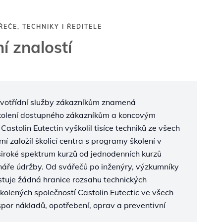
EČE, TECHNIKY I ŘEDITELE
ní znalostí
votřídní služby zákazníkům znamená
školení dostupného zákazníkům a koncovým
astolin Eutectin vyškolil tisíce techniků ze všech
í založil školicí centra s programy školení v
iroké spektrum kurzů od jednodenních kurzů
náře údržby. Od svářečů po inženýry, výzkumníky
istuje žádná hranice rozsahu technických
kolených společností Castolin Eutectic ve všech
or nákladů, opotřebení, oprav a preventivní