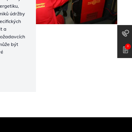
ergetiku,
hniků údržby
ecifických
t a
 požadavcích
 může být
0
ré