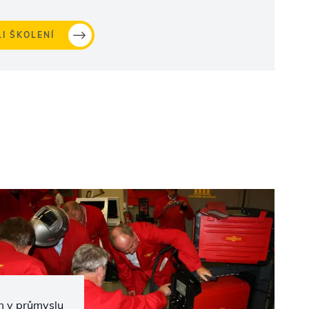
I ŠKOLENÍ
m v průmyslu