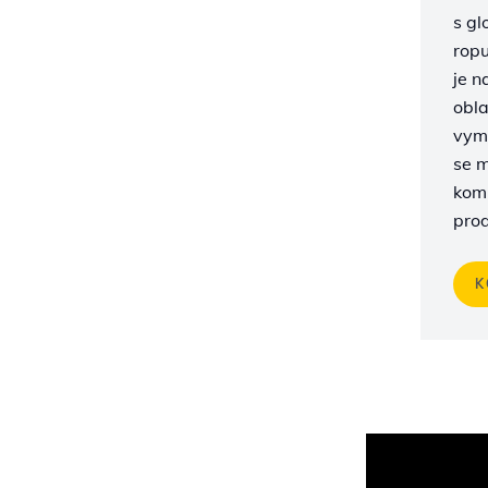
s gl
ropu
je n
obla
vymě
se m
komb
prod
K