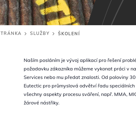
STRÁNKA
SLUŽBY
ŠKOLENÍ
rumb
Naším posláním je vývoj aplikací pro řešení probl
požadavku zákazníka můžeme vykonat práci v naš
Services nebo mu předat znalosti. Od poloviny 30. 
Eutectic pro průmyslová odvětví řadu speciálních k
všechny aspekty procesu sváření, např. MMA, MIG,
žárové nástřiky.