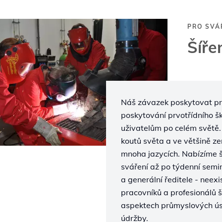
PRO SVÁŘ
Šíře
Náš závazek poskytovat pr
poskytování prvotřídního 
uživatelům po celém světě. C
koutů světa a ve většině zem
mnoha jazycích. Nabízíme š
sváření až po týdenní semi
a generální ředitele - neex
pracovníků a profesionálů š
aspektech průmyslových úsp
údržby.