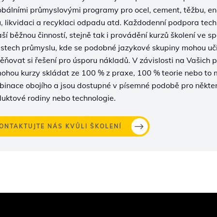
obálními průmyslovými programy pro ocel, cement, těžbu, en
, likvidaci a recyklaci odpadu atd. Každodenní podpora tec
aší běžnou činností, stejně tak i provádění kurzů školení ve sp
stech průmyslu, kde se podobné jazykové skupiny mohou uči
ňovat si řešení pro úsporu nákladů. V závislosti na Vašich
ohou kurzy skládat ze 100 % z praxe, 100 % teorie nebo to
inace obojího a jsou dostupné v písemné podobě pro někte
uktové rodiny nebo technologie.
ONTAKTUJTE NÁS KVŮLI ŠKOLENÍ