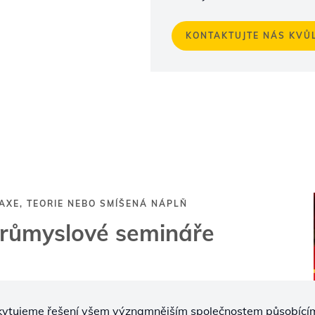
KONTAKTUJTE NÁS KVŮL
AXE, TEORIE NEBO SMÍŠENÁ NÁPLŇ
růmyslové semináře
kytujeme řešení všem významnějším společnostem působící