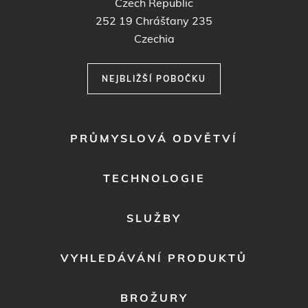
Czech Republic
252 19
Chrášťany 235
Czechia
NEJBLIŽŠÍ POBOČKU
FOOTER
PRŮMYSLOVÁ ODVĚTVÍ
MENU
1
TECHNOLOGIE
SLUŽBY
VYHLEDÁVÁNÍ PRODUKTŮ
BROŽURY