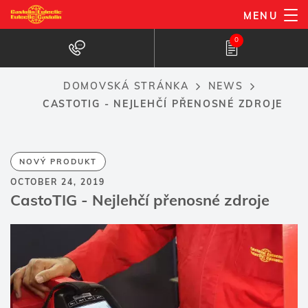
Přejít
MENU
k
0
hlavnímu
obsahu
DOMOVSKÁ STRÁNKA
NEWS
Breadcrumb
CASTOTIG - NEJLEHČÍ PŘENOSNÉ ZDROJE
NOVÝ PRODUKT
OCTOBER 24, 2019
CastoTIG - Nejlehčí přenosné zdroje