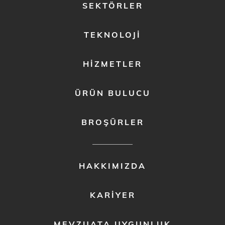
FOOTER
SEKTÖRLER
MENU
1
TEKNOLOJI
HIZMETLER
ÜRÜN BULUCU
BROŞÜRLER
FOOTER
HAKKIMIZDA
MENU
2
KARIYER
MEVZUATA UYGUNLUK