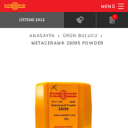
Ana
MENÜ
MetaCeram® 28095 powder
içeriğe
LISTEME EKLE
Anti-wear protective coatings of all...
0
atla
LISTEME EKLE
ANASAYFA
ÜRÜN BULUCU
Breadcrumb
METACERAM® 28095 POWDER