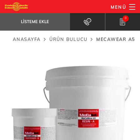
Ana
MENÜ
MeCaWear A5
içeriğe
LISTEME EKLE
A high performance paste grade...
0
atla
LISTEME EKLE
ANASAYFA
ÜRÜN BULUCU
MECAWEAR A5
Breadcrumb