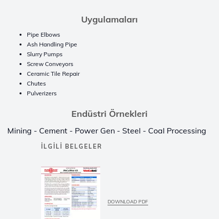
Uygulamaları
Pipe Elbows
Ash Handling Pipe
Slurry Pumps
Screw Conveyors
Ceramic Tile Repair
Chutes
Pulverizers
Endüstri Örnekleri
Mining - Cement - Power Gen - Steel - Coal Processing
İLGILI BELGELER
DOWNLOAD PDF