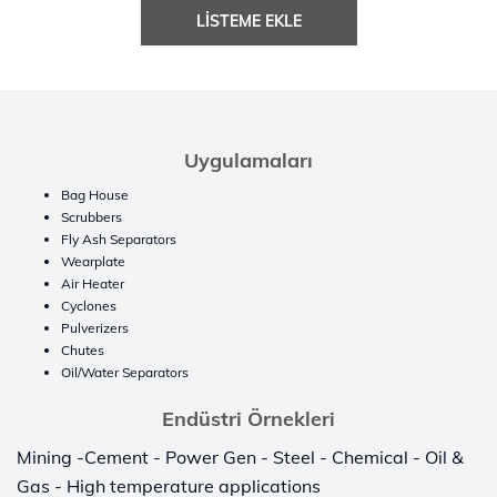
LISTEME EKLE
Uygulamaları
Bag House
Scrubbers
Fly Ash Separators
Wearplate
Air Heater
Cyclones
Pulverizers
Chutes
Oil/Water Separators
Endüstri Örnekleri
Mining -Cement - Power Gen - Steel - Chemical - Oil &
Gas - High temperature applications