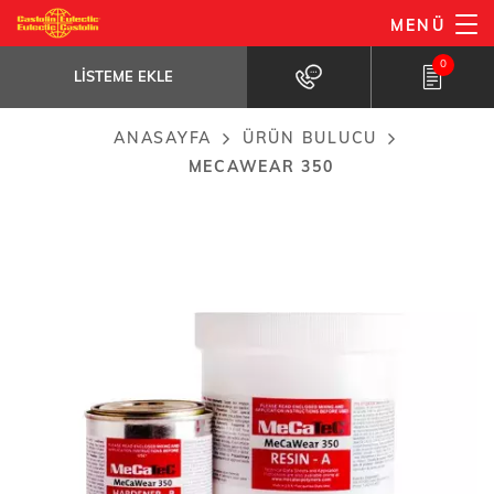
Ana
MENÜ
MeCaWear 350
içeriğe
LISTEME EKLE
Specially formulated to provide a...
0
atla
LISTEME EKLE
ANASAYFA
ÜRÜN BULUCU
Breadcrumb
MECAWEAR 350