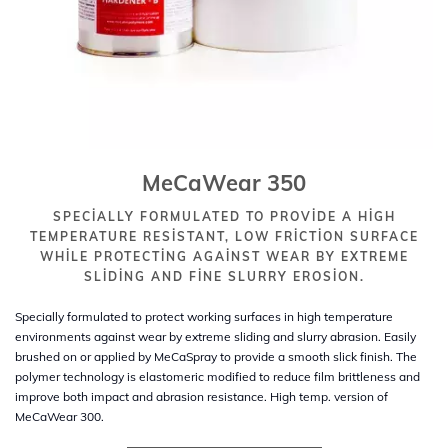
MeCaWear 350
SPECIALLY FORMULATED TO PROVIDE A HIGH
TEMPERATURE RESISTANT, LOW FRICTION SURFACE
WHILE PROTECTING AGAINST WEAR BY EXTREME
SLIDING AND FINE SLURRY EROSION.
Specially formulated to protect working surfaces in high temperature
environments against wear by extreme sliding and slurry abrasion. Easily
brushed on or applied by MeCaSpray to provide a smooth slick finish. The
polymer technology is elastomeric modified to reduce film brittleness and
improve both impact and abrasion resistance. High temp. version of
MeCaWear 300.