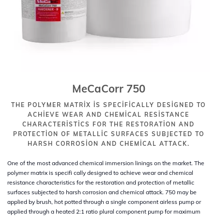
MeCaCorr 750
THE POLYMER MATRIX IS SPECIFICALLY DESIGNED TO
ACHIEVE WEAR AND CHEMICAL RESISTANCE
CHARACTERISTICS FOR THE RESTORATION AND
PROTECTION OF METALLIC SURFACES SUBJECTED TO
HARSH CORROSION AND CHEMICAL ATTACK.
One of the most advanced chemical immersion linings on the market. The
polymer matrix is specifi cally designed to achieve wear and chemical
resistance characteristics for the restoration and protection of metallic
surfaces subjected to harsh corrosion and chemical attack. 750 may be
applied by brush, hot potted through a single component airless pump or
applied through a heated 2:1 ratio plural component pump for maximum