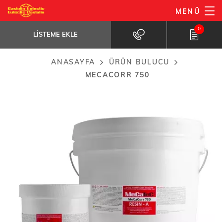
Ana
MENÜ
MeCaCorr 750
içeriğe
LISTEME EKLE
The polymer matrix is specifically...
0
atla
LISTEME EKLE
ANASAYFA
ÜRÜN BULUCU
Breadcrumb
MECACORR 750