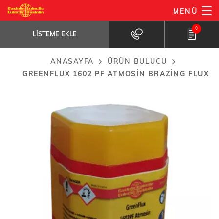
Ana
MENÜ
GreenFlux 1602 PF Atmosin brazing flux
içeriğe
LISTEME EKLE
Brazing flux without carcinogenic, mutagenic...
0
atla
LISTEME EKLE
ANASAYFA
ÜRÜN BULUCU
Breadcrumb
GREENFLUX 1602 PF ATMOSIN BRAZING FLUX