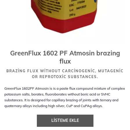
GreenFlux 1602 PF Atmosin brazing
flux
BRAZING FLUX WITHOUT CARCINOGENIC, MUTAGENIC
OR REPROTOXIC SUBSTANCES.
GreenFlux 1602PF Atmosin is is a paste flux compound mixture of complex
potassium salts, borates, fluoroborates without boric acid or SVHC
substances. It is designed for capillary brazing of joints with ternary and
quaternary alloys including high silver, CuP and CuPAg alloys.
LISTEME EKLE