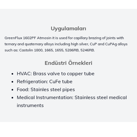
Uygulamaları
GreenFlux 1602PF Atmosin it is used for capillary brazing of joints with
ternary and quaternary alloys including high silver, CuP and CuPAg alloys
such as: Castolin 1800, 1665, 1655, 5286RB, 5246RB.
Endüstri Örnekleri
HVAC: Brass valve to copper tube
Refrigeration: CuFe tube
Food: Stainles steel pipes
Medical Instrumentation: Stainless steel medical
instruments